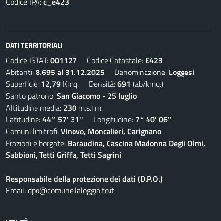
Codice IPA:
c_e423
DATI TERRITORIALI
Codice ISTAT:
001127
Codice Catastale:
E423
Abitanti:
8.695 al 31.12.2025
Denominazione:
Loggesi
Superficie:
12,79
Kmq. Densità:
691
(ab/kmq.)
Santo patrono:
San Giacomo - 25 luglio
Altitudine media:
230
m.s.l.m.
Latitudine:
44° 57' 31''
Longitudine:
7° 40' 06''
Comuni limitrofi:
Vinovo, Moncalieri, Carignano
Frazioni e borgate:
Baraudina, Cascina Madonna Degli Olmi,
Sabbioni, Tetti Griffa, Tetti Sagrini
Responsabile della protezione dei dati (D.P.O.)
Email:
dpo@comune.laloggia.to.it