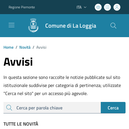
ITA
Regione Piemonte
Lingua attiva:
Comune di La Loggia
Home
/
Novità
/
Avvisi
Avvisi
In questa sezione sono raccolte le notizie pubblicate sul sito
istituzionale suddivise per categoria di pertinenza; utilizzate
"Cerca nel sito" per un accesso più agevole.
cerca
Cerca
TUTTE LE NOVITÀ