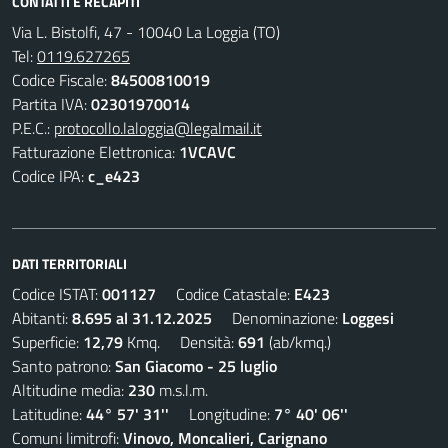
CONTATTI E RECAPITI
Via L. Bistolfi, 47 - 10040 La Loggia (TO)
Tel:
0119.627265
Codice Fiscale:
84500810019
Partita IVA:
02301970014
P.E.C.:
protocollo.laloggia@legalmail.it
Fatturazione Elettronica:
1VCAVC
Codice IPA:
c_e423
DATI TERRITORIALI
Codice ISTAT:
001127
Codice Catastale:
E423
Abitanti:
8.695 al 31.12.2025
Denominazione:
Loggesi
Superficie:
12,79
Kmq. Densità:
691
(ab/kmq.)
Santo patrono:
San Giacomo - 25 luglio
Altitudine media:
230
m.s.l.m.
Latitudine:
44° 57' 31''
Longitudine:
7° 40' 06''
Comuni limitrofi:
Vinovo, Moncalieri, Carignano