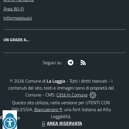
Area WI-Fi
Informagiovani
UN GRAZIE A...
Telegram
RSS
Seguici su
©
2026
Comune di
La Loggia
- Tutti i diritti riservati - I
contenuti del sito, testi e immagini sono di proprietà del
Comune - CMS:
Città In Comune
Questo sito utilizza, nella versione per UTENTI CON
DISLESSIA,
Biancoenero ®
, una font italiana ad Alta
Leggibilità.
Reimposta
AREA RISERVATA
tutto