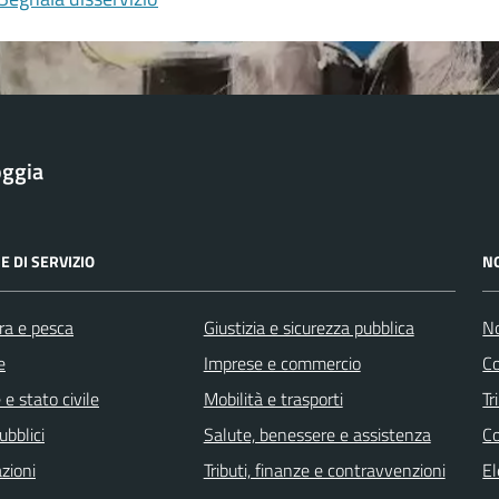
oggia
E DI SERVIZIO
N
ra e pesca
Giustizia e sicurezza pubblica
No
e
Imprese e commercio
Co
e stato civile
Mobilità e trasporti
Tr
ubblici
Salute, benessere e assistenza
Co
zioni
Tributi, finanze e contravvenzioni
El