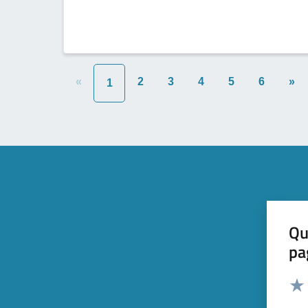
«
2
3
4
5
6
»
1
Qu
pa
Valut
Valu