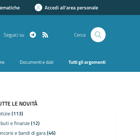
Tematiche
Accedi all'area personale
Telegram
RSS
Seguici su
Cerca
one
Documenti e dati
Tutti gli argomenti
UTTE LE NOVITÀ
otizie
(113)
ibuti e finanze
(12)
ncorsi e bandi di gara
(46)