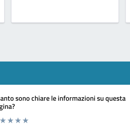
anto sono chiare le informazioni su questa
gina?
a da 1 a 5 stelle la pagina
ta 1 stelle su 5
Valuta 2 stelle su 5
Valuta 3 stelle su 5
Valuta 4 stelle su 5
Valuta 5 stelle su 5