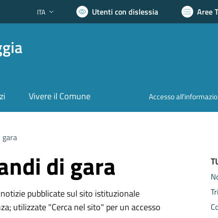
Utenti con dislessia
Aree 
ITA
Lingua attiva:
ggia
zi
Vivere il Comune
Accesso all'informazi
i gara
andi di gara
T
N
Tr
notizie pubblicate sul sito istituzionale
za; utilizzate "Cerca nel sito" per un accesso
Co