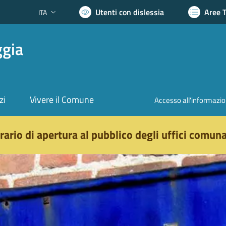
Utenti con dislessia
Aree 
ITA
Lingua attiva:
ggia
zi
Vivere il Comune
Accesso all'informazi
rario di apertura al pubblico degli uffici comuna