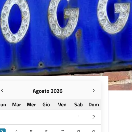
Agosto 2026
Lun
Mar
Mer
Gio
Ven
Sab
Dom
1
2
4
5
6
7
8
9