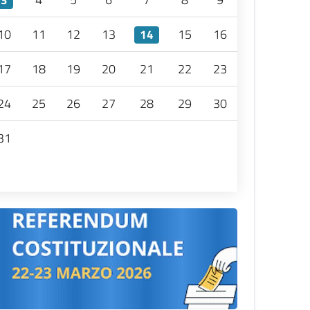
3
10
11
12
13
15
16
14
17
18
19
20
21
22
23
24
25
26
27
28
29
30
31