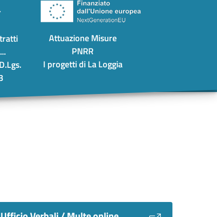
Attuazione Misure
ratti
PNRR
..
I progetti di La Loggia
 D.Lgs.
3
Ufficio Verbali / Multe online