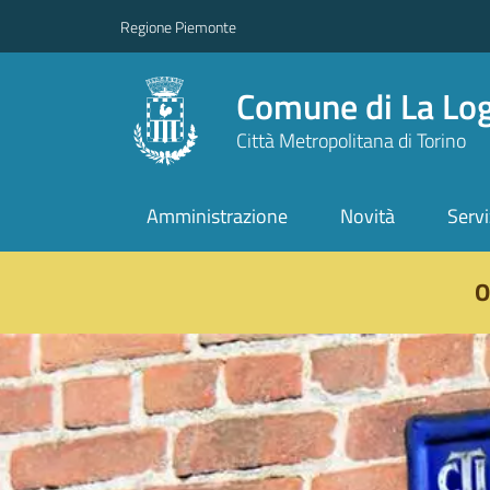
Regione Piemonte
Comune di La Lo
Città Metropolitana di Torino
Amministrazione
Novità
Servi
Vai ai contenuti
Vai al footer
O