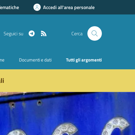
Tematiche
Accedi all'area personale
Telegram
RSS
Seguici su
Cerca
one
Documenti e dati
Tutti gli argomenti
li