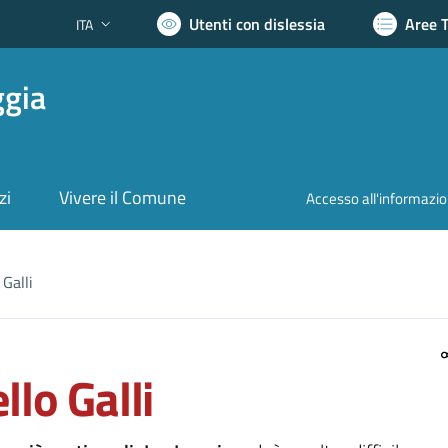
Utenti con dislessia
Aree 
ITA
Lingua attiva:
ggia
zi
Vivere il Comune
Accesso all'informazi
 Galli
llo Galli