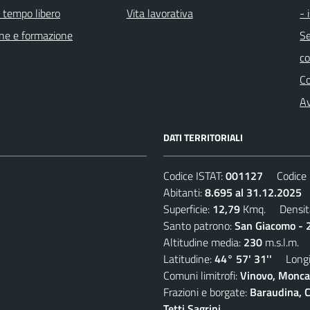
e tempo libero
Vita lavorativa
- 
ne e formazione
Se
c
C
Av
DATI TERRITORIALI
Codice ISTAT:
001127
Codice C
Abitanti:
8.695 al 31.12.2025
D
Superficie:
12,79
Kmq. Densit
Santo patrono:
San Giacomo - 2
Altitudine media:
230
m.s.l.m.
Latitudine:
44° 57' 31''
Longit
Comuni limitrofi:
Vinovo, Moncal
Frazioni e borgate:
Baraudina, C
Tetti Sagrini