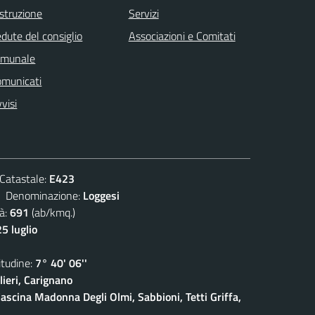
istruzione
Servizi
dute del consiglio
Associazioni e Comitati
omunale
omunicati
visi
atastale:
E423
enominazione:
Loggesi
à:
691
(ab/kmq.)
5 luglio
udine:
7° 40' 06''
ieri, Carignano
ascina Madonna Degli Olmi, Sabbioni, Tetti Griffa,