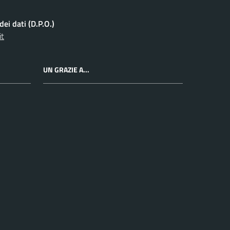
ei dati (D.P.O.)
it
UN GRAZIE A...