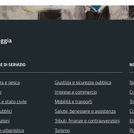
oggia
E DI SERVIZIO
N
ra e pesca
Giustizia e sicurezza pubblica
No
e
Imprese e commercio
Co
e stato civile
Mobilità e trasporti
Tr
ubblici
Salute, benessere e assistenza
Co
zioni
Tributi, finanze e contravvenzioni
El
 urbanistica
Turismo
Po