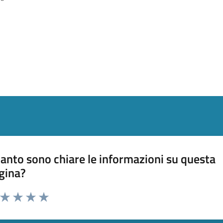
anto sono chiare le informazioni su questa
gina?
a da 1 a 5 stelle la pagina
ta 1 stelle su 5
Valuta 2 stelle su 5
Valuta 3 stelle su 5
Valuta 4 stelle su 5
Valuta 5 stelle su 5