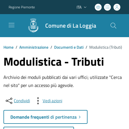
ITA
Regione Piemonte
Lingua attiva:
Comune di La Loggia
Home
/
Amministrazione
/
Documenti e Dati
/
Modulistica (
Tributi
)
Modulistica - Tributi
Archivio dei moduli pubblicati dai vari uffici; utilizzate "Cerca
nel sito" per un accesso più agevole.
Condividi
Vedi azioni
Domande frequenti
di pertinenza