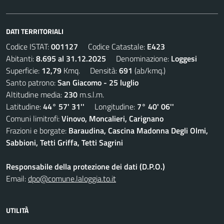
DATI TERRITORIALI
Codice ISTAT:
001127
Codice Catastale:
E423
Abitanti:
8.695 al 31.12.2025
Denominazione:
Loggesi
Superficie:
12,79
Kmq. Densità:
691
(ab/kmq.)
Santo patrono:
San Giacomo - 25 luglio
Altitudine media:
230
m.s.l.m.
Latitudine:
44° 57' 31''
Longitudine:
7° 40' 06''
Comuni limitrofi:
Vinovo, Moncalieri, Carignano
Frazioni e borgate:
Baraudina, Cascina Madonna Degli Olmi,
Sabbioni, Tetti Griffa, Tetti Sagrini
Responsabile della protezione dei dati (D.P.O.)
Email:
dpo@comune.laloggia.to.it
UTILITÀ