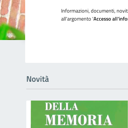
Dettagli arg
Informazioni, documenti, novità
all'argomento '
Accesso all'inf
Novità