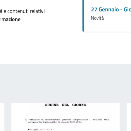
27 Gennaio - Gi
omento
 e contenuti relativi
Novità
ormazione
'