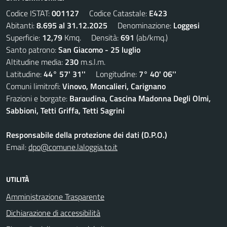
Codice ISTAT:
001127
Codice Catastale:
E423
Abitanti:
8.695 al 31.12.2025
Denominazione:
Loggesi
Superficie:
12,79
Kmq. Densità:
691
(ab/kmq.)
Santo patrono:
San Giacomo - 25 luglio
Altitudine media:
230
m.s.l.m.
Latitudine:
44° 57' 31''
Longitudine:
7° 40' 06''
Comuni limitrofi:
Vinovo, Moncalieri, Carignano
Frazioni e borgate:
Baraudina, Cascina Madonna Degli Olmi,
Sabbioni, Tetti Griffa, Tetti Sagrini
Responsabile della protezione dei dati (D.P.O.)
Email:
dpo@comune.laloggia.to.it
UTILITÀ
Amministrazione Trasparente
Dichiarazione di accessibilità