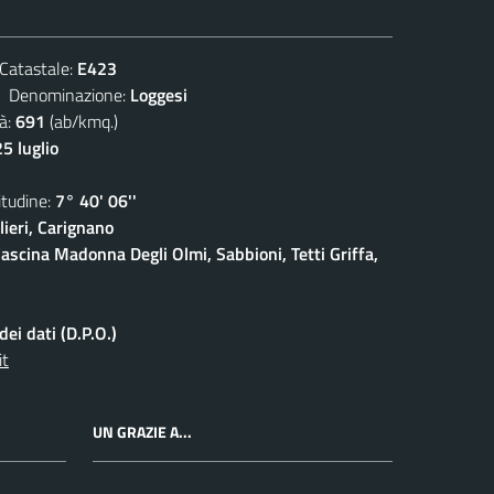
atastale:
E423
enominazione:
Loggesi
à:
691
(ab/kmq.)
5 luglio
udine:
7° 40' 06''
ieri, Carignano
ascina Madonna Degli Olmi, Sabbioni, Tetti Griffa,
ei dati (D.P.O.)
it
UN GRAZIE A...