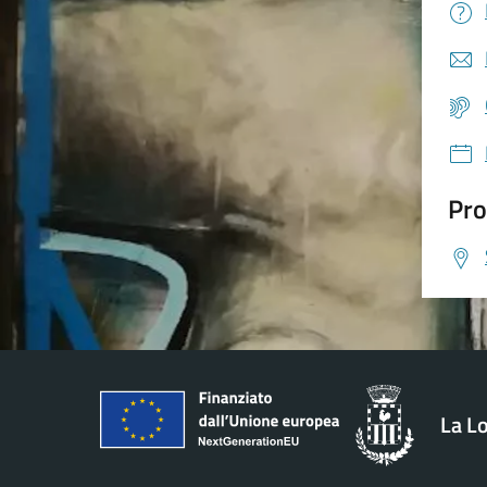
Pro
La L