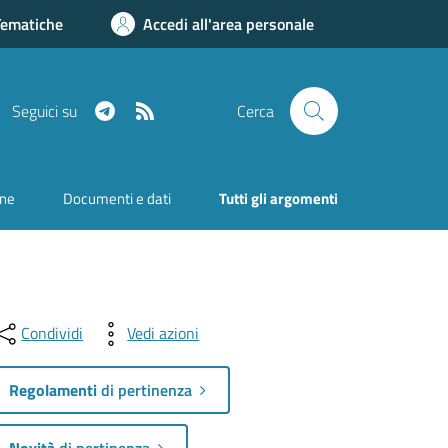
Tematiche
Accedi all'area personale
Telegram
RSS
Seguici su
Cerca
one
Documenti e dati
Tutti gli argomenti
Condividi
Vedi azioni
Regolamenti
di pertinenza
Novità
di pertinenza