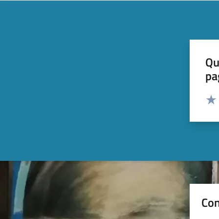
Qu
pa
Valut
Valu
Con