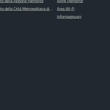
 sito della Regione Piemonte
ARPA Piemonte
 sito della Città Metropolitana di Torino
Area WI-Fi
Informagiovani