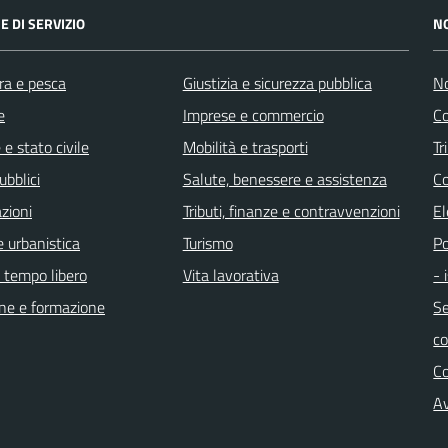
E DI SERVIZIO
N
ra e pesca
Giustizia e sicurezza pubblica
No
e
Imprese e commercio
Co
e stato civile
Mobilità e trasporti
Tr
ubblici
Salute, benessere e assistenza
Co
zioni
Tributi, finanze e contravvenzioni
El
 urbanistica
Turismo
Po
e tempo libero
Vita lavorativa
- 
ne e formazione
Se
c
C
Av