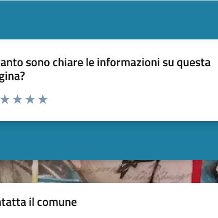
anto sono chiare le informazioni su questa
gina?
a da 1 a 5 stelle la pagina
ta 1 stelle su 5
Valuta 2 stelle su 5
Valuta 3 stelle su 5
Valuta 4 stelle su 5
Valuta 5 stelle su 5
tatta il comune