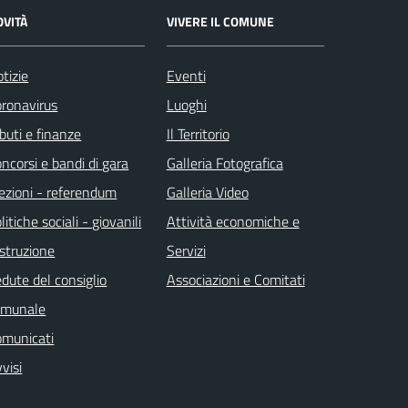
OVITÀ
VIVERE IL COMUNE
tizie
Eventi
ronavirus
Luoghi
ibuti e finanze
Il Territorio
ncorsi e bandi di gara
Galleria Fotografica
ezioni - referendum
Galleria Video
litiche sociali - giovanili
Attività economiche e
istruzione
Servizi
dute del consiglio
Associazioni e Comitati
omunale
omunicati
visi