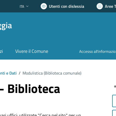
Utenti con dislessia
Aree 
ITA
Lingua attiva:
ggia
zi
Vivere il Comune
Accesso all'informazi
ti e Dati
/
Modulistica (
Biblioteca comunale
)
- Biblioteca
ri uffici; utilizzate "Cerca nel sito" per un