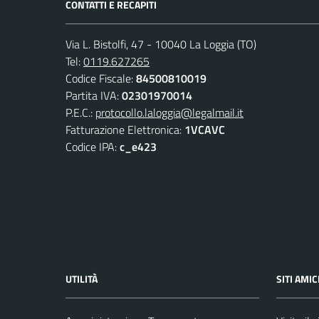
CONTATTI E RECAPITI
Via L. Bistolfi, 47 - 10040 La Loggia (TO)
Tel:
0119.627265
Codice Fiscale:
84500810019
Partita IVA:
02301970014
P.E.C.:
protocollo.laloggia@legalmail.it
Fatturazione Elettronica:
1VCAVC
Codice IPA:
c_e423
UTILITÀ
SITI AMIC