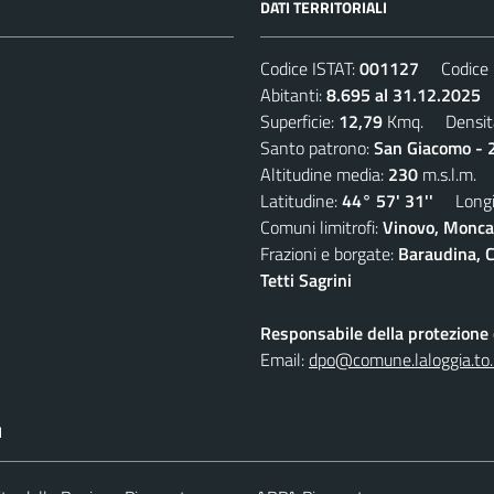
DATI TERRITORIALI
Codice ISTAT:
001127
Codice C
Abitanti:
8.695 al 31.12.2025
D
Superficie:
12,79
Kmq. Densit
Santo patrono:
San Giacomo - 2
Altitudine media:
230
m.s.l.m.
Latitudine:
44° 57' 31''
Longit
Comuni limitrofi:
Vinovo, Moncal
Frazioni e borgate:
Baraudina, C
Tetti Sagrini
Responsabile della protezione d
Email:
dpo@comune.laloggia.to.
I