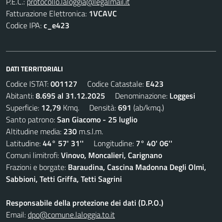
P.E.C.:
protocollo.laloggia@legalmail.it
Fatturazione Elettronica:
1VCAVC
Codice IPA:
c_e423
DATI TERRITORIALI
Codice ISTAT:
001127
Codice Catastale:
E423
Abitanti:
8.695 al 31.12.2025
Denominazione:
Loggesi
Superficie:
12,79
Kmq. Densità:
691
(ab/kmq.)
Santo patrono:
San Giacomo - 25 luglio
Altitudine media:
230
m.s.l.m.
Latitudine:
44° 57' 31''
Longitudine:
7° 40' 06''
Comuni limitrofi:
Vinovo, Moncalieri, Carignano
Frazioni e borgate:
Baraudina, Cascina Madonna Degli Olmi,
Sabbioni, Tetti Griffa, Tetti Sagrini
Responsabile della protezione dei dati (D.P.O.)
Email:
dpo@comune.laloggia.to.it