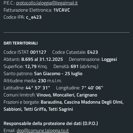
P.E.C.:
protocollo.laloggia@legalmail.it
Fatturazione Elettronica:
1VCAVC
Codice IPA:
c_e423
DATI TERRITORIALI
Codice ISTAT:
001127
Codice Catastale:
E423
Abitanti:
8.695 al 31.12.2025
Denominazione:
Loggesi
Superficie:
12,79
Kmq. Densità:
691
(ab/kmq.)
Santo patrono:
San Giacomo - 25 luglio
Altitudine media:
230
m.s.l.m.
Latitudine:
44° 57' 31''
Longitudine:
7° 40' 06''
Comuni limitrofi:
Vinovo, Moncalieri, Carignano
Frazioni e borgate:
Baraudina, Cascina Madonna Degli Olmi,
Sabbioni, Tetti Griffa, Tetti Sagrini
Responsabile della protezione dei dati (D.P.O.)
Email:
dpo@comune.laloggia.to.it