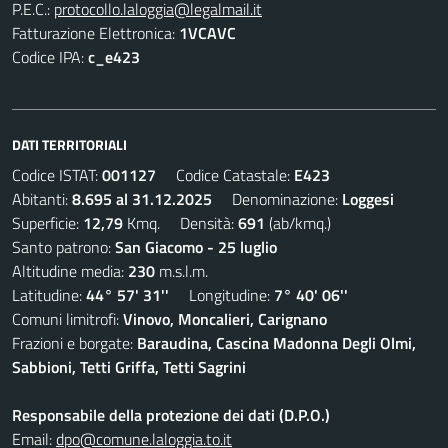
P.E.C.:
protocollo.laloggia@legalmail.it
Fatturazione Elettronica:
1VCAVC
Codice IPA:
c_e423
DATI TERRITORIALI
Codice ISTAT:
001127
Codice Catastale:
E423
Abitanti:
8.695 al 31.12.2025
Denominazione:
Loggesi
Superficie:
12,79
Kmq. Densità:
691
(ab/kmq.)
Santo patrono:
San Giacomo - 25 luglio
Altitudine media:
230
m.s.l.m.
Latitudine:
44° 57' 31''
Longitudine:
7° 40' 06''
Comuni limitrofi:
Vinovo, Moncalieri, Carignano
Frazioni e borgate:
Baraudina, Cascina Madonna Degli Olmi,
Sabbioni, Tetti Griffa, Tetti Sagrini
Responsabile della protezione dei dati (D.P.O.)
Email:
dpo@comune.laloggia.to.it