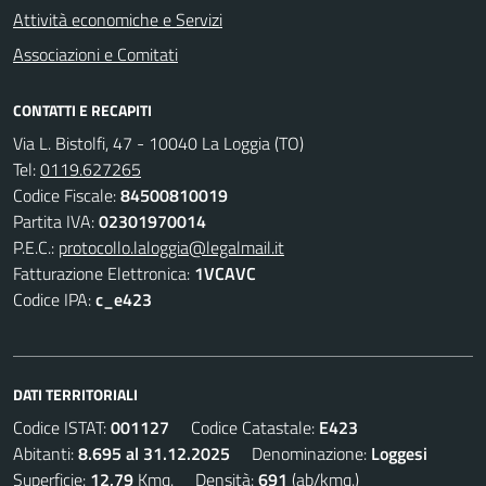
Attività economiche e Servizi
Associazioni e Comitati
CONTATTI E RECAPITI
Via L. Bistolfi, 47 - 10040 La Loggia (TO)
Tel:
0119.627265
Codice Fiscale:
84500810019
Partita IVA:
02301970014
P.E.C.:
protocollo.laloggia@legalmail.it
Fatturazione Elettronica:
1VCAVC
Codice IPA:
c_e423
DATI TERRITORIALI
Codice ISTAT:
001127
Codice Catastale:
E423
Abitanti:
8.695 al 31.12.2025
Denominazione:
Loggesi
Superficie:
12,79
Kmq. Densità:
691
(ab/kmq.)