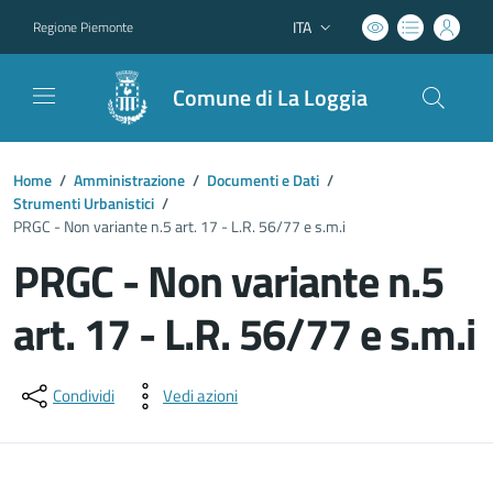
ITA
Regione Piemonte
Lingua attiva:
Comune di La Loggia
Home
/
Amministrazione
/
Documenti e Dati
/
Strumenti Urbanistici
/
PRGC - Non variante n.5 art. 17 - L.R. 56/77 e s.m.i
PRGC - Non variante n.5
art. 17 - L.R. 56/77 e s.m.i
Dettagli del documento
Condividi
Vedi azioni