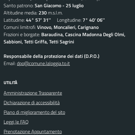
Santo patrono:
San Giacomo - 25 luglio
Altitudine media:
230
m.s.l.m.
Latitudine:
44° 57' 31''
Longitudine:
7° 40' 06''
Comuni limitrofi:
Vinovo, Moncalieri, Carignano
Frazioni e borgate:
Baraudina, Cascina Madonna Degli Olmi,
Sabbioni, Tetti Griffa, Tetti Sagrini
Responsabile della protezione dei dati (D.P.O.)
Email:
dpo@comune.laloggia.to.it
UTILITÀ
Amministrazione Trasparente
Dichiarazione di accessibilità
Piano di miglioramento del sito
Leggi le FAQ
Prenotazione Appuntamento