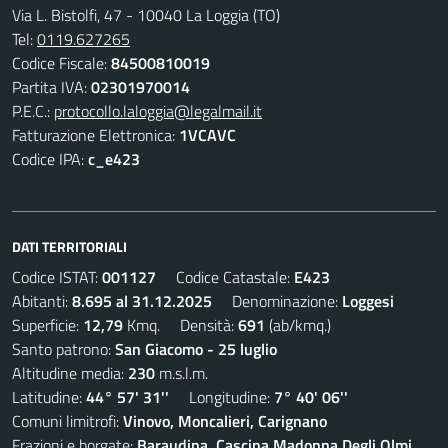
Via L. Bistolfi, 47 - 10040 La Loggia (TO)
Tel:
0119.627265
Codice Fiscale:
84500810019
Partita IVA:
02301970014
P.E.C.:
protocollo.laloggia@legalmail.it
Fatturazione Elettronica:
1VCAVC
Codice IPA:
c_e423
DATI TERRITORIALI
Codice ISTAT:
001127
Codice Catastale:
E423
Abitanti:
8.695 al 31.12.2025
Denominazione:
Loggesi
Superficie:
12,79
Kmq. Densità:
691
(ab/kmq.)
Santo patrono:
San Giacomo - 25 luglio
Altitudine media:
230
m.s.l.m.
Latitudine:
44° 57' 31''
Longitudine:
7° 40' 06''
Comuni limitrofi:
Vinovo, Moncalieri, Carignano
Frazioni e borgate:
Baraudina, Cascina Madonna Degli Olmi,