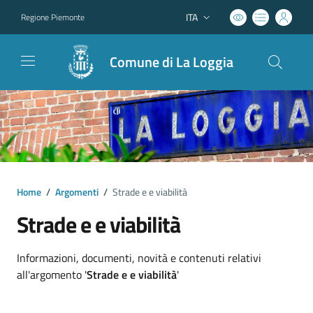
ITA
Regione Piemonte
Lingua attiva:
Comune di La Loggia
Home
/
Argomenti
/
Strade e e viabilità
Strade e e viabilità
Dettagli argomento
Informazioni, documenti, novità e contenuti relativi
all'argomento '
Strade e e viabilità
'