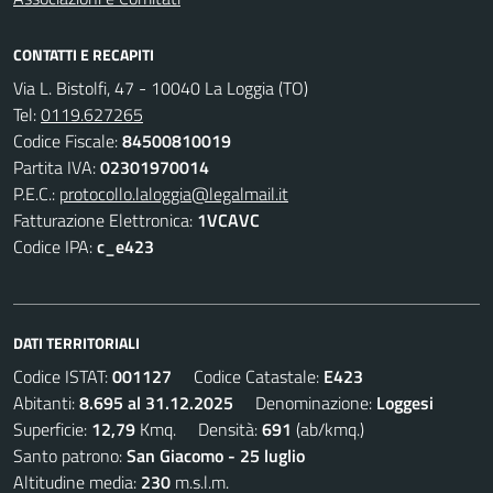
CONTATTI E RECAPITI
Via L. Bistolfi, 47 - 10040 La Loggia (TO)
Tel:
0119.627265
Codice Fiscale:
84500810019
Partita IVA:
02301970014
P.E.C.:
protocollo.laloggia@legalmail.it
Fatturazione Elettronica:
1VCAVC
Codice IPA:
c_e423
DATI TERRITORIALI
Codice ISTAT:
001127
Codice Catastale:
E423
Abitanti:
8.695 al 31.12.2025
Denominazione:
Loggesi
Superficie:
12,79
Kmq. Densità:
691
(ab/kmq.)
Santo patrono:
San Giacomo - 25 luglio
Altitudine media:
230
m.s.l.m.