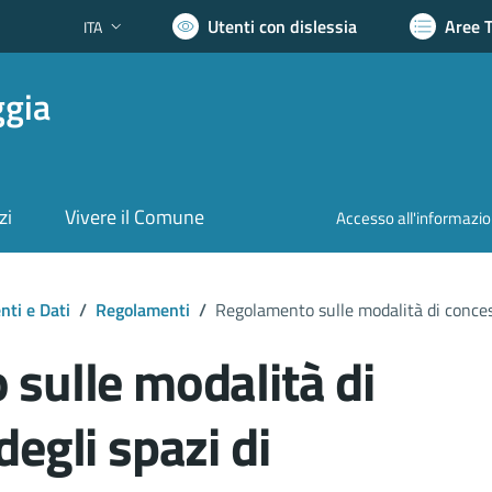
Utenti con dislessia
Aree 
ITA
Lingua attiva:
ggia
zi
Vivere il Comune
Accesso all'informazi
ti e Dati
/
Regolamenti
/
Regolamento sulle modalità di concess
sulle modalità di
egli spazi di