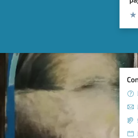
Valut
Valu
Con