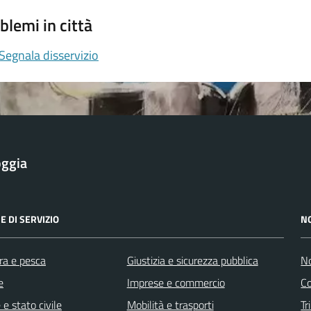
blemi in città
Segnala disservizio
oggia
E DI SERVIZIO
N
ra e pesca
Giustizia e sicurezza pubblica
No
e
Imprese e commercio
Co
e stato civile
Mobilità e trasporti
Tr