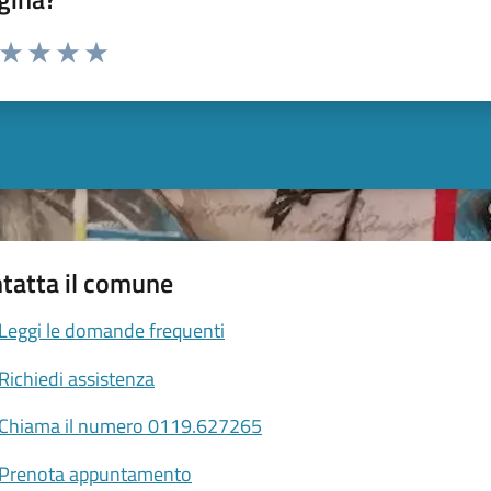
a da 1 a 5 stelle la pagina
ta 1 stelle su 5
Valuta 2 stelle su 5
Valuta 3 stelle su 5
Valuta 4 stelle su 5
Valuta 5 stelle su 5
tatta il comune
Leggi le domande frequenti
Richiedi assistenza
Chiama il numero 0119.627265
Prenota appuntamento