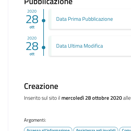
Pubblicazione
2020
28
Data Prima Pubblicazione
ott
2020
28
Data Ultima Modifica
ott
Creazione
Inserito sul sito il
mercoledì 28 ottobre 2020
alle
Argomenti:
Accesso all'informazione
Assistenza agli invalidi
Comun