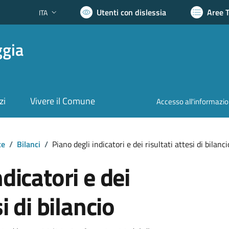
Utenti con dislessia
Aree 
ITA
Lingua attiva:
ggia
zi
Vivere il Comune
Accesso all'informazi
te
/
Bilanci
/
Piano degli indicatori e dei risultati attesi di bilanci
dicatori e dei
si di bilancio