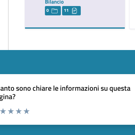
Bilancio
0
11
anto sono chiare le informazioni su questa
gina?
a da 1 a 5 stelle la pagina
ta 1 stelle su 5
Valuta 2 stelle su 5
Valuta 3 stelle su 5
Valuta 4 stelle su 5
Valuta 5 stelle su 5