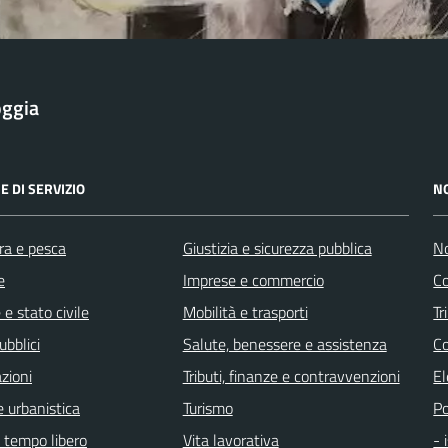
oggia
E DI SERVIZIO
N
ra e pesca
Giustizia e sicurezza pubblica
No
e
Imprese e commercio
Co
e stato civile
Mobilità e trasporti
Tr
ubblici
Salute, benessere e assistenza
Co
zioni
Tributi, finanze e contravvenzioni
El
 urbanistica
Turismo
Po
e tempo libero
Vita lavorativa
- 