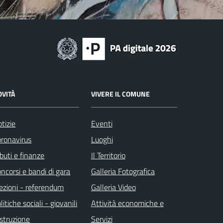
OVITÀ
VIVERE IL COMUNE
tizie
Eventi
ronavirus
Luoghi
ibuti e finanze
Il Territorio
ncorsi e bandi di gara
Galleria Fotografica
ezioni - referendum
Galleria Video
litiche sociali - giovanili
Attività economiche e
istruzione
Servizi