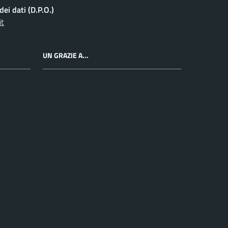
ei dati (D.P.O.)
it
UN GRAZIE A...