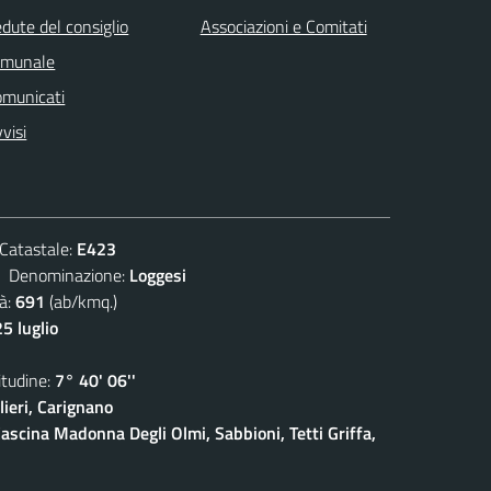
dute del consiglio
Associazioni e Comitati
omunale
omunicati
visi
atastale:
E423
enominazione:
Loggesi
à:
691
(ab/kmq.)
5 luglio
udine:
7° 40' 06''
ieri, Carignano
ascina Madonna Degli Olmi, Sabbioni, Tetti Griffa,