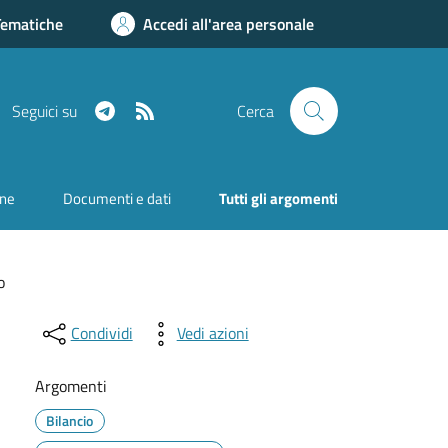
Tematiche
Accedi all'area personale
Telegram
RSS
Seguici su
Cerca
one
Documenti e dati
Tutti gli argomenti
o
Condividi
Vedi azioni
Argomenti
Bilancio