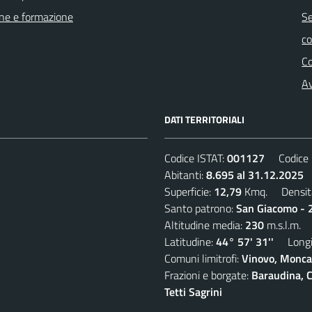
ne e formazione
Se
c
C
Av
DATI TERRITORIALI
Codice ISTAT:
001127
Codice C
Abitanti:
8.695 al 31.12.2025
D
Superficie:
12,79
Kmq. Densit
Santo patrono:
San Giacomo - 2
Altitudine media:
230
m.s.l.m.
Latitudine:
44° 57' 31''
Longit
Comuni limitrofi:
Vinovo, Moncal
Frazioni e borgate:
Baraudina, C
Tetti Sagrini