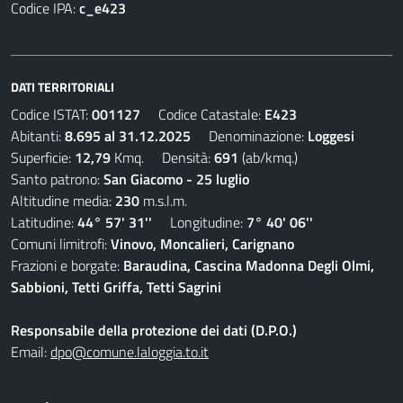
Codice IPA:
c_e423
DATI TERRITORIALI
Codice ISTAT:
001127
Codice Catastale:
E423
Abitanti:
8.695 al 31.12.2025
Denominazione:
Loggesi
Superficie:
12,79
Kmq. Densità:
691
(ab/kmq.)
Santo patrono:
San Giacomo - 25 luglio
Altitudine media:
230
m.s.l.m.
Latitudine:
44° 57' 31''
Longitudine:
7° 40' 06''
Comuni limitrofi:
Vinovo, Moncalieri, Carignano
Frazioni e borgate:
Baraudina, Cascina Madonna Degli Olmi,
Sabbioni, Tetti Griffa, Tetti Sagrini
Responsabile della protezione dei dati (D.P.O.)
Email:
dpo@comune.laloggia.to.it