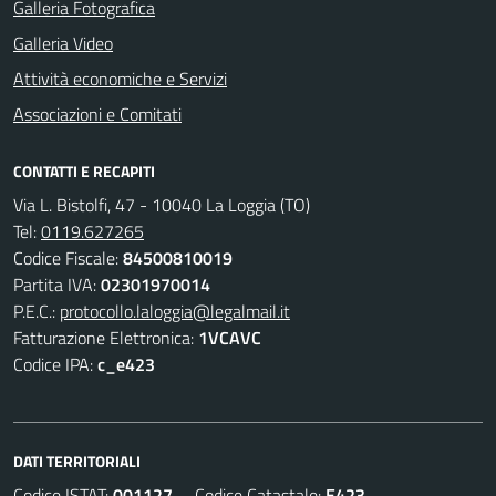
Galleria Fotografica
Galleria Video
Attività economiche e Servizi
Associazioni e Comitati
CONTATTI E RECAPITI
Via L. Bistolfi, 47 - 10040 La Loggia (TO)
Tel:
0119.627265
Codice Fiscale:
84500810019
Partita IVA:
02301970014
P.E.C.:
protocollo.laloggia@legalmail.it
Fatturazione Elettronica:
1VCAVC
Codice IPA:
c_e423
DATI TERRITORIALI
Codice ISTAT:
001127
Codice Catastale:
E423