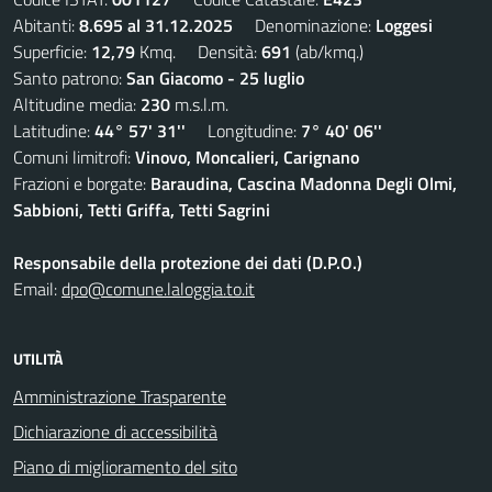
Abitanti:
8.695 al 31.12.2025
Denominazione:
Loggesi
Superficie:
12,79
Kmq. Densità:
691
(ab/kmq.)
Santo patrono:
San Giacomo - 25 luglio
Altitudine media:
230
m.s.l.m.
Latitudine:
44° 57' 31''
Longitudine:
7° 40' 06''
Comuni limitrofi:
Vinovo, Moncalieri, Carignano
Frazioni e borgate:
Baraudina, Cascina Madonna Degli Olmi,
Sabbioni, Tetti Griffa, Tetti Sagrini
Responsabile della protezione dei dati (D.P.O.)
Email:
dpo@comune.laloggia.to.it
UTILITÀ
Amministrazione Trasparente
Dichiarazione di accessibilità
Piano di miglioramento del sito