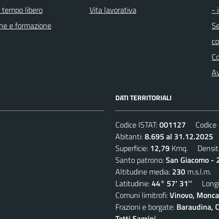
e tempo libero
Vita lavorativa
- 
ne e formazione
Se
c
C
Av
DATI TERRITORIALI
Codice ISTAT:
001127
Codice C
Abitanti:
8.695 al 31.12.2025
D
Superficie:
12,79
Kmq. Densit
Santo patrono:
San Giacomo - 2
Altitudine media:
230
m.s.l.m.
Latitudine:
44° 57' 31''
Longit
Comuni limitrofi:
Vinovo, Moncal
Frazioni e borgate:
Baraudina, C
Tetti Sagrini