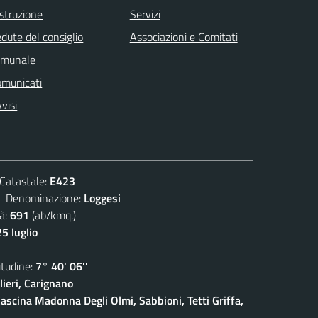
istruzione
Servizi
dute del consiglio
Associazioni e Comitati
omunale
omunicati
visi
atastale:
E423
enominazione:
Loggesi
à:
691
(ab/kmq.)
5 luglio
udine:
7° 40' 06''
ieri, Carignano
ascina Madonna Degli Olmi, Sabbioni, Tetti Griffa,