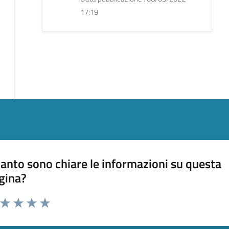
17:19
anto sono chiare le informazioni su questa
gina?
a da 1 a 5 stelle la pagina
ta 1 stelle su 5
Valuta 2 stelle su 5
Valuta 3 stelle su 5
Valuta 4 stelle su 5
Valuta 5 stelle su 5