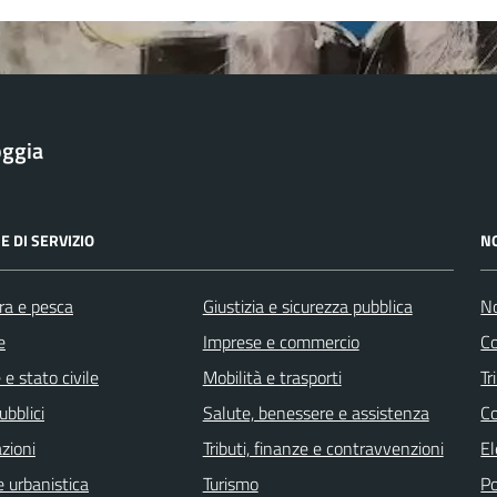
oggia
E DI SERVIZIO
N
ra e pesca
Giustizia e sicurezza pubblica
No
e
Imprese e commercio
Co
e stato civile
Mobilità e trasporti
Tr
ubblici
Salute, benessere e assistenza
Co
zioni
Tributi, finanze e contravvenzioni
El
 urbanistica
Turismo
Po