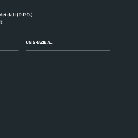
ei dati (D.P.O.)
it
UN GRAZIE A...