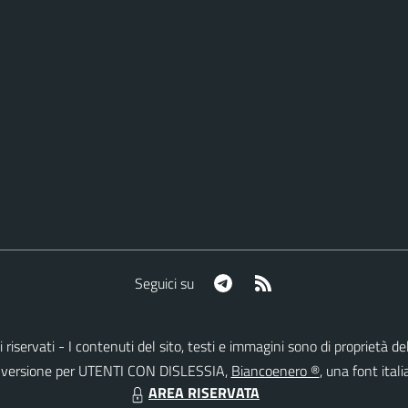
Telegram
RSS
Seguici su
itti riservati - I contenuti del sito, testi e immagini sono di propriet
lla versione per UTENTI CON DISLESSIA,
Biancoenero ®
, una font itali
AREA RISERVATA