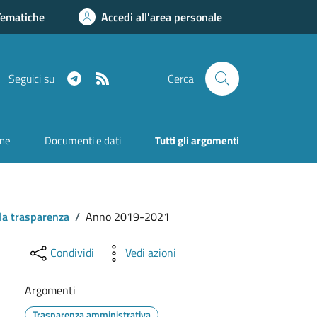
Tematiche
Accedi all'area personale
Telegram
RSS
Seguici su
Cerca
one
Documenti e dati
Tutti gli argomenti
lla trasparenza
/
Anno 2019-2021
Condividi
Vedi azioni
Argomenti
Trasparenza amministrativa