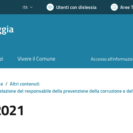
Utenti con dislessia
Aree 
ITA
Lingua attiva:
ggia
zi
Vivere il Comune
Accesso all'informazi
te
/
Altri contenuti
elazione del responsabile della prevenzione della corruzione e de
2021