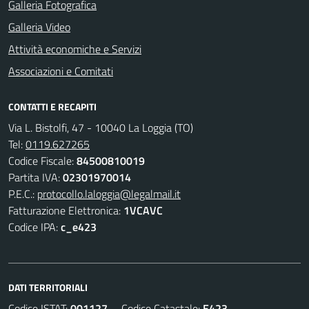
Galleria Fotografica
Galleria Video
Attività economiche e Servizi
Associazioni e Comitati
CONTATTI E RECAPITI
Via L. Bistolfi, 47 - 10040 La Loggia (TO)
Tel:
0119.627265
Codice Fiscale:
84500810019
Partita IVA:
02301970014
P.E.C.:
protocollo.laloggia@legalmail.it
Fatturazione Elettronica:
1VCAVC
Codice IPA:
c_e423
DATI TERRITORIALI
Codice ISTAT:
001127
Codice Catastale:
E423