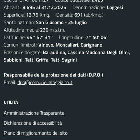
Abitanti:
8.695 al 31.12.2025
Denominazione:
Loggesi
Superficie:
12,79
Kmq. Densità:
691
(ab/kmq.)
Santo patrono:
San Giacomo - 25 luglio
Altitudine media:
230
m.s.l.m.
Latitudine:
44° 57' 31''
Longitudine:
7° 40' 06''
Comuni limitrofi:
Vinovo, Moncalieri, Carignano
Frazioni e borgate:
Baraudina, Cascina Madonna Degli Olmi,
Sabbioni, Tetti Griffa, Tetti Sagrini
Responsabile della protezione dei dati (D.P.O.)
Email:
dpo@comune.laloggia.to.it
UTILITÀ
Amministrazione Trasparente
Dichiarazione di accessibilità
Piano di miglioramento del sito