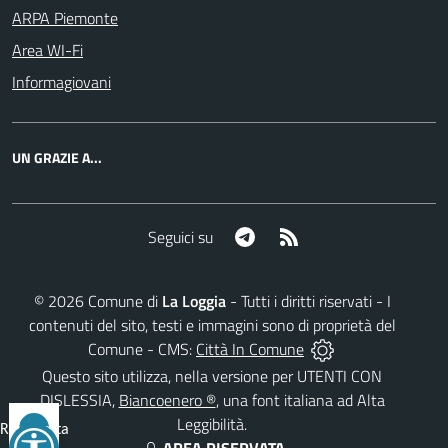
ARPA Piemonte
Area WI-Fi
Informagiovani
UN GRAZIE A...
Telegram
RSS
Seguici su
©
2026
Comune di
La Loggia
- Tutti i diritti riservati - I
contenuti del sito, testi e immagini sono di proprietà del
Comune - CMS:
Città In Comune
Questo sito utilizza, nella versione per UTENTI CON
DISLESSIA,
Biancoenero ®
, una font italiana ad Alta
Leggibilità.
Reimposta
tutto