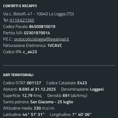
CONTATTI E RECAPITI
Via L. Bistolfi, 47 - 10040 La Loggia (TO)
Tel:
0119.627265
Codice Fiscale:
84500810019
Partita IVA:
02301970014
P.E.C.:
protocollo.laloggia@legalmail.it
Fatturazione Elettronica:
1VCAVC
Codice IPA:
c_e423
DATI TERRITORIALI
Codice ISTAT:
001127
Codice Catastale:
E423
Abitanti:
8.695 al 31.12.2025
Denominazione:
Loggesi
Superficie:
12,79
Kmq. Densità:
691
(ab/kmq.)
Santo patrono:
San Giacomo - 25 luglio
Altitudine media:
230
m.s.l.m.
Latitudine:
44° 57' 31''
Longitudine:
7° 40' 06''