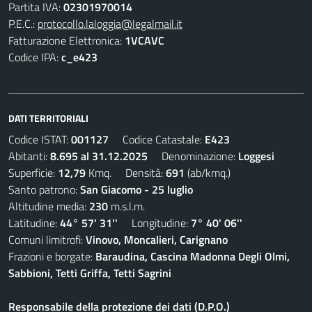
Partita IVA:
02301970014
P.E.C.:
protocollo.laloggia@legalmail.it
Fatturazione Elettronica:
1VCAVC
Codice IPA:
c_e423
DATI TERRITORIALI
Codice ISTAT:
001127
Codice Catastale:
E423
Abitanti:
8.695 al 31.12.2025
Denominazione:
Loggesi
Superficie:
12,79
Kmq. Densità:
691
(ab/kmq.)
Santo patrono:
San Giacomo - 25 luglio
Altitudine media:
230
m.s.l.m.
Latitudine:
44° 57' 31''
Longitudine:
7° 40' 06''
Comuni limitrofi:
Vinovo, Moncalieri, Carignano
Frazioni e borgate:
Baraudina, Cascina Madonna Degli Olmi,
Sabbioni, Tetti Griffa, Tetti Sagrini
Responsabile della protezione dei dati (D.P.O.)