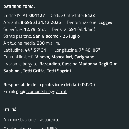
DATI TERRITORIALI
Codice ISTAT:
001127
Codice Catastale:
E423
Abitanti:
8.695 al 31.12.2025
Denominazione:
Loggesi
Superficie:
12,79
Kmq. Densità:
691
(ab/kmq.)
Santo patrono:
San Giacomo - 25 luglio
Altitudine media:
230
m.s.l.m.
Latitudine:
44° 57' 31''
Longitudine:
7° 40' 06''
Comuni limitrofi:
Vinovo, Moncalieri, Carignano
Frazioni e borgate:
Baraudina, Cascina Madonna Degli Olmi,
Sabbioni, Tetti Griffa, Tetti Sagrini
Responsabile della protezione dei dati (D.P.O.)
Email:
dpo@comune.laloggia.to.it
UTILITÀ
Amministrazione Trasparente
Dichiarazione di accessibilità