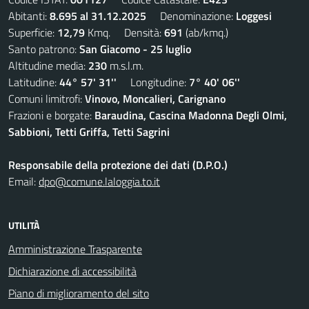
Abitanti:
8.695 al 31.12.2025
Denominazione:
Loggesi
Superficie:
12,79
Kmq. Densità:
691
(ab/kmq.)
Santo patrono:
San Giacomo - 25 luglio
Altitudine media:
230
m.s.l.m.
Latitudine:
44° 57' 31''
Longitudine:
7° 40' 06''
Comuni limitrofi:
Vinovo, Moncalieri, Carignano
Frazioni e borgate:
Baraudina, Cascina Madonna Degli Olmi,
Sabbioni, Tetti Griffa, Tetti Sagrini
Responsabile della protezione dei dati (D.P.O.)
Email:
dpo@comune.laloggia.to.it
UTILITÀ
Amministrazione Trasparente
Dichiarazione di accessibilità
Piano di miglioramento del sito