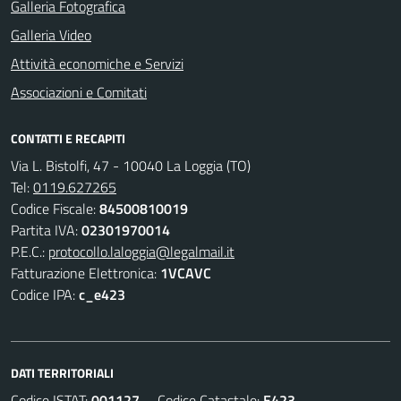
Galleria Fotografica
Galleria Video
Attività economiche e Servizi
Associazioni e Comitati
CONTATTI E RECAPITI
Via L. Bistolfi, 47 - 10040 La Loggia (TO)
Tel:
0119.627265
Codice Fiscale:
84500810019
Partita IVA:
02301970014
P.E.C.:
protocollo.laloggia@legalmail.it
Fatturazione Elettronica:
1VCAVC
Codice IPA:
c_e423
DATI TERRITORIALI
Codice ISTAT:
001127
Codice Catastale:
E423