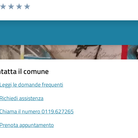
a da 1 a 5 stelle la pagina
ta 1 stelle su 5
Valuta 2 stelle su 5
Valuta 3 stelle su 5
Valuta 4 stelle su 5
Valuta 5 stelle su 5
tatta il comune
Leggi le domande frequenti
Richiedi assistenza
Chiama il numero 0119.627265
Prenota appuntamento