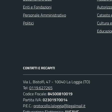
Enti e Fondazioni
Autorizza
Personale Amministrativo
Catasto e
Politici
Cultura 
Educazio
CONTATTI E RECAPITI
Via L. Bistolfi, 47 - 10040 La Loggia (TO)
Tel:
0119.627265
Codice Fiscale:
84500810019
Partita IVA:
02301970014
P.E.C.:
protocollo.laloggia@legalmail.it
Fatturazione Elettronica:
1VCAVC