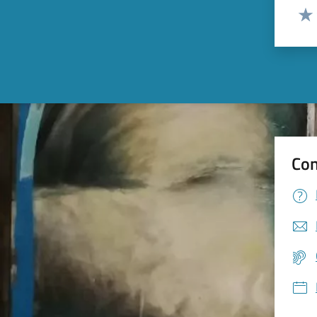
Valut
Valu
Con