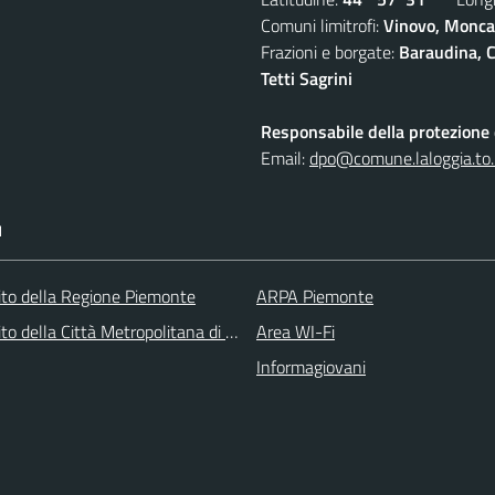
Comuni limitrofi:
Vinovo, Moncal
Frazioni e borgate:
Baraudina, C
Tetti Sagrini
Responsabile della protezione d
Email:
dpo@comune.laloggia.to.
I
 sito della Regione Piemonte
ARPA Piemonte
 sito della Città Metropolitana di Torino
Area WI-Fi
Informagiovani