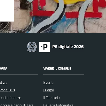
OVITÀ
VIVERE IL COMUNE
tizie
Eventi
ronavirus
Luoghi
ibuti e finanze
Il Territorio
ncorsi e bandi di gara
Galleria Fotografica