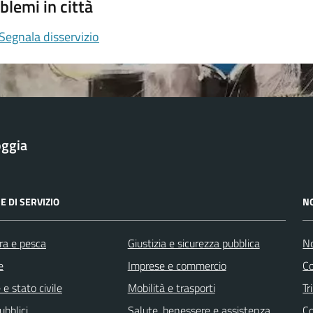
blemi in città
Segnala disservizio
oggia
E DI SERVIZIO
N
ra e pesca
Giustizia e sicurezza pubblica
No
e
Imprese e commercio
Co
e stato civile
Mobilità e trasporti
Tr
ubblici
Salute, benessere e assistenza
Co