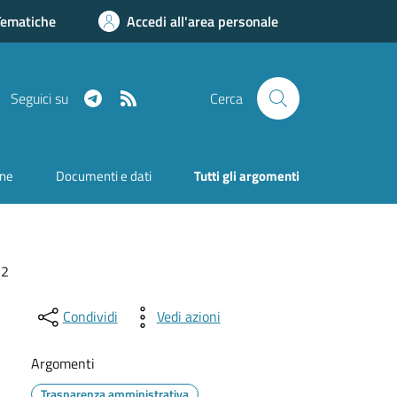
Tematiche
Accedi all'area personale
Telegram
RSS
Seguici su
Cerca
one
Documenti e dati
Tutti gli argomenti
22
Condividi
Vedi azioni
Argomenti
Trasparenza amministrativa