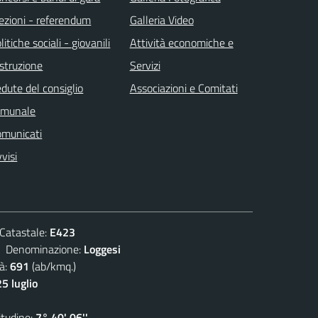
ezioni - referendum
Galleria Video
litiche sociali - giovanili
Attività economiche e
istruzione
Servizi
dute del consiglio
Associazioni e Comitati
omunale
omunicati
visi
atastale:
E423
enominazione:
Loggesi
à:
691
(ab/kmq.)
5 luglio
udine:
7° 40' 06''