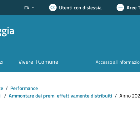
Utenti con dislessia
Aree 
ITA
Lingua attiva:
ggia
zi
Vivere il Comune
Accesso all'informazi
te
/
Performance
i
/
Ammontare dei premi effettivamente distribuiti
/
Anno 20