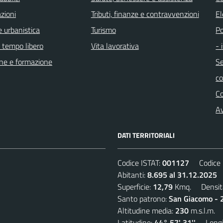
zioni
Tributi, finanze e contravvenzioni
El
 urbanistica
Turismo
Po
e tempo libero
Vita lavorativa
- 
ne e formazione
Se
c
C
Av
DATI TERRITORIALI
Codice ISTAT:
001127
Codice C
Abitanti:
8.695 al 31.12.2025
D
Superficie:
12,79
Kmq. Densit
Santo patrono:
San Giacomo - 2
Altitudine media:
230
m.s.l.m.
Latitudine:
44° 57' 31''
Longit