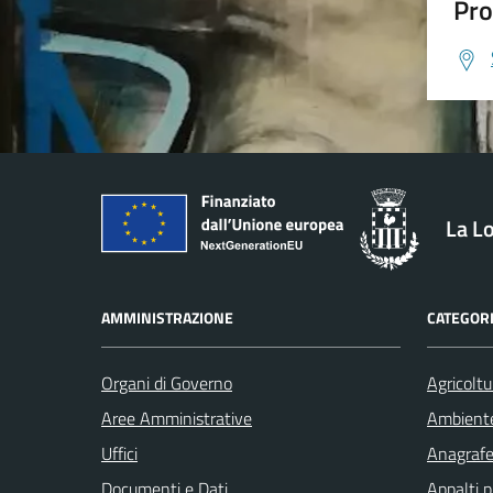
Pro
La L
AMMINISTRAZIONE
CATEGORI
Organi di Governo
Agricoltu
Aree Amministrative
Ambient
Uffici
Anagrafe 
Documenti e Dati
Appalti p