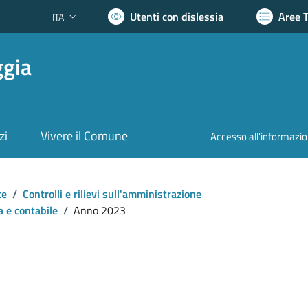
Utenti con dislessia
Aree 
ITA
Lingua attiva:
ggia
zi
Vivere il Comune
Accesso all'informazi
te
/
Controlli e rilievi sull'amministrazione
a e contabile
/
Anno 2023