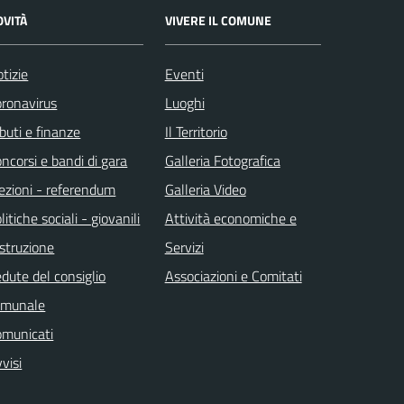
OVITÀ
VIVERE IL COMUNE
tizie
Eventi
ronavirus
Luoghi
ibuti e finanze
Il Territorio
ncorsi e bandi di gara
Galleria Fotografica
ezioni - referendum
Galleria Video
litiche sociali - giovanili
Attività economiche e
istruzione
Servizi
dute del consiglio
Associazioni e Comitati
omunale
omunicati
visi