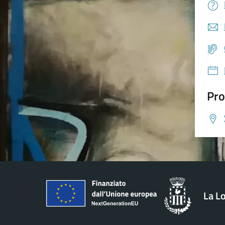
Pro
La L