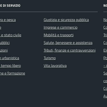
E DI SERVIZIO
N
ra e pesca
Giustizia e sicurezza pubblica
No
e
Imprese e commercio
Co
e stato civile
Mobilità e trasporti
Tr
ubblici
Salute, benessere e assistenza
Co
zioni
Tributi, finanze e contravvenzioni
El
 urbanistica
Turismo
Po
e tempo libero
Vita lavorativa
- 
ne e formazione
Se
c
C
Av