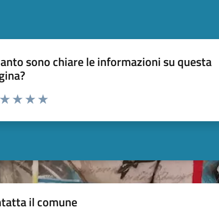
anto sono chiare le informazioni su questa
gina?
a da 1 a 5 stelle la pagina
ta 1 stelle su 5
Valuta 2 stelle su 5
Valuta 3 stelle su 5
Valuta 4 stelle su 5
Valuta 5 stelle su 5
tatta il comune