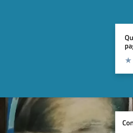
Qu
pa
Valut
Valu
Con