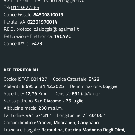
Via L. Bistolfi, 47 - 10040 La Loggia (TO)
Tel:
0119.627265
Codice Fiscale:
84500810019
Partita IVA:
02301970014
P.E.C.:
protocollo.laloggia@legalmail.it
Fatturazione Elettronica:
1VCAVC
Codice IPA:
c_e423
DATI TERRITORIALI
Codice ISTAT:
001127
Codice Catastale:
E423
Abitanti:
8.695 al 31.12.2025
Denominazione:
Loggesi
Superficie:
12,79
Kmq. Densità:
691
(ab/kmq.)
Santo patrono:
San Giacomo - 25 luglio
Altitudine media:
230
m.s.l.m.
Latitudine:
44° 57' 31''
Longitudine:
7° 40' 06''
Comuni limitrofi:
Vinovo, Moncalieri, Carignano
Frazioni e borgate:
Baraudina, Cascina Madonna Degli Olmi,