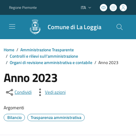
ITA
Regione Piemonte
Lingua attiva:
Comune di La Loggia
Home
/
Amministrazione Trasparente
/
Controlli e rilievi sull'amministrazione
/
Organi di revisione amministrativa e contabile
/
Anno 2023
Anno 2023
Condividi
Vedi azioni
Argomenti
Bilancio
Trasparenza amministrativa