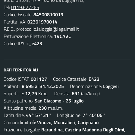
Via L. Bistolfi, 47 - 10040 La Loggia (TO)
Tel:
0119.627265
Codice Fiscale:
84500810019
Partita IVA:
02301970014
P.E.C.:
protocollo.laloggia@legalmail.it
Fatturazione Elettronica:
1VCAVC
Codice IPA:
c_e423
DATI TERRITORIALI
Codice ISTAT:
001127
Codice Catastale:
E423
Abitanti:
8.695 al 31.12.2025
Denominazione:
Loggesi
Superficie:
12,79
Kmq. Densità:
691
(ab/kmq.)
Santo patrono:
San Giacomo - 25 luglio
Altitudine media:
230
m.s.l.m.
Latitudine:
44° 57' 31''
Longitudine:
7° 40' 06''
Comuni limitrofi:
Vinovo, Moncalieri, Carignano
Frazioni e borgate:
Baraudina, Cascina Madonna Degli Olmi,