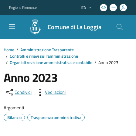
ITA
Regione Piemonte
Lingua attiva:
Comune di La Loggia
Home
/
Amministrazione Trasparente
/
Controlli e rilievi sull'amministrazione
/
Organi di revisione amministrativa e contabile
/
Anno 2023
Anno 2023
Condividi
Vedi azioni
Argomenti
Bilancio
Trasparenza amministrativa