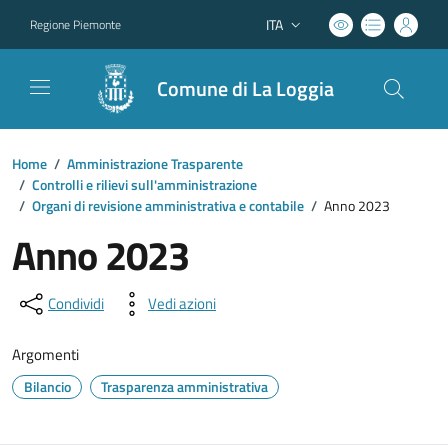
ITA
Regione Piemonte
Lingua attiva:
Comune di La Loggia
Home
/
Amministrazione Trasparente
/
Controlli e rilievi sull'amministrazione
/
Organi di revisione amministrativa e contabile
/
Anno 2023
Anno 2023
Condividi
Vedi azioni
Argomenti
Bilancio
Trasparenza amministrativa