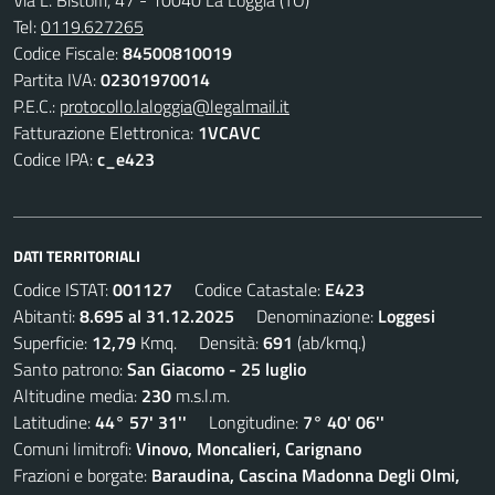
Via L. Bistolfi, 47 - 10040 La Loggia (TO)
Tel:
0119.627265
Codice Fiscale:
84500810019
Partita IVA:
02301970014
P.E.C.:
protocollo.laloggia@legalmail.it
Fatturazione Elettronica:
1VCAVC
Codice IPA:
c_e423
DATI TERRITORIALI
Codice ISTAT:
001127
Codice Catastale:
E423
Abitanti:
8.695 al 31.12.2025
Denominazione:
Loggesi
Superficie:
12,79
Kmq. Densità:
691
(ab/kmq.)
Santo patrono:
San Giacomo - 25 luglio
Altitudine media:
230
m.s.l.m.
Latitudine:
44° 57' 31''
Longitudine:
7° 40' 06''
Comuni limitrofi:
Vinovo, Moncalieri, Carignano
Frazioni e borgate:
Baraudina, Cascina Madonna Degli Olmi,