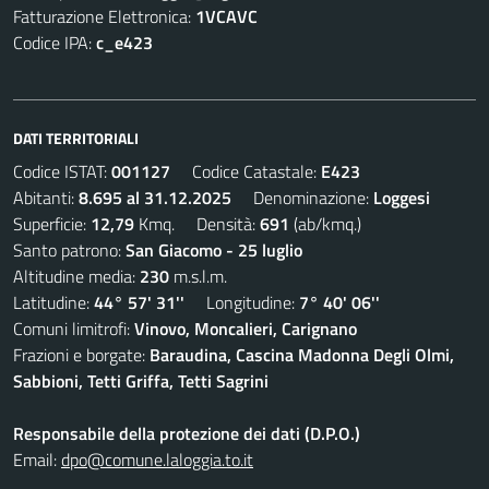
Fatturazione Elettronica:
1VCAVC
Codice IPA:
c_e423
DATI TERRITORIALI
Codice ISTAT:
001127
Codice Catastale:
E423
Abitanti:
8.695 al 31.12.2025
Denominazione:
Loggesi
Superficie:
12,79
Kmq. Densità:
691
(ab/kmq.)
Santo patrono:
San Giacomo - 25 luglio
Altitudine media:
230
m.s.l.m.
Latitudine:
44° 57' 31''
Longitudine:
7° 40' 06''
Comuni limitrofi:
Vinovo, Moncalieri, Carignano
Frazioni e borgate:
Baraudina, Cascina Madonna Degli Olmi,
Sabbioni, Tetti Griffa, Tetti Sagrini
Responsabile della protezione dei dati (D.P.O.)
Email:
dpo@comune.laloggia.to.it