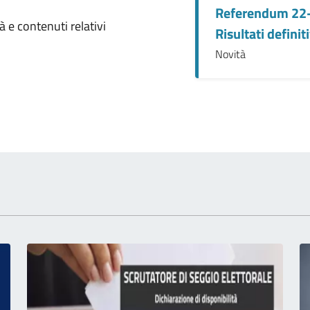
Referendum 22-
omento
 e contenuti relativi
Risultati definit
Novità