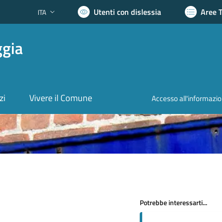
Utenti con dislessia
Aree 
ITA
Lingua attiva:
ggia
zi
Vivere il Comune
Accesso all'informazi
Potrebbe interessarti...