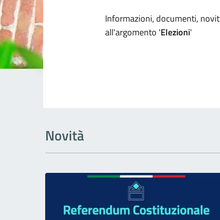
Dettagli arg
Informazioni, documenti, novità
all'argomento '
Elezioni
'
Novità