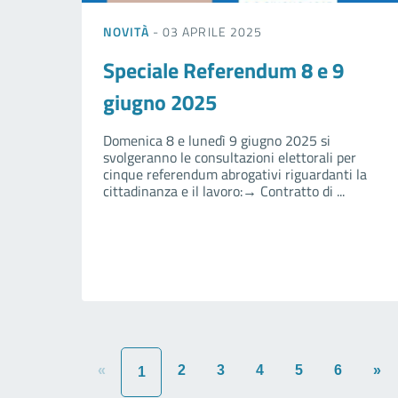
NOVITÀ
- 03 APRILE 2025
Speciale Referendum 8 e 9
giugno 2025
Domenica 8 e lunedì 9 giugno 2025 si
svolgeranno le consultazioni elettorali per
cinque referendum abrogativi riguardanti la
cittadinanza e il lavoro:→ Contratto di ...
«
2
3
4
5
6
»
1