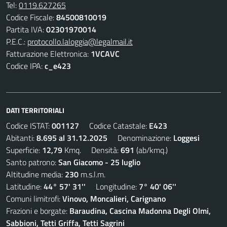
Tel:
0119.627265
Codice Fiscale:
84500810019
Partita IVA:
02301970014
P.E.C.:
protocollo.laloggia@legalmail.it
Fatturazione Elettronica:
1VCAVC
Codice IPA:
c_e423
DATI TERRITORIALI
Codice ISTAT:
001127
Codice Catastale:
E423
Abitanti:
8.695 al 31.12.2025
Denominazione:
Loggesi
Superficie:
12,79
Kmq. Densità:
691
(ab/kmq.)
Santo patrono:
San Giacomo - 25 luglio
Altitudine media:
230
m.s.l.m.
Latitudine:
44° 57' 31''
Longitudine:
7° 40' 06''
Comuni limitrofi:
Vinovo, Moncalieri, Carignano
Frazioni e borgate:
Baraudina, Cascina Madonna Degli Olmi,
Sabbioni, Tetti Griffa, Tetti Sagrini