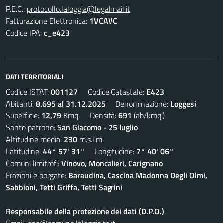
P.E.C.:
protocollo.laloggia@legalmail.it
Fatturazione Elettronica:
1VCAVC
Codice IPA:
c_e423
DATI TERRITORIALI
Codice ISTAT:
001127
Codice Catastale:
E423
Abitanti:
8.695 al 31.12.2025
Denominazione:
Loggesi
Superficie:
12,79
Kmq. Densità:
691
(ab/kmq.)
Santo patrono:
San Giacomo - 25 luglio
Altitudine media:
230
m.s.l.m.
Latitudine:
44° 57' 31''
Longitudine:
7° 40' 06''
Comuni limitrofi:
Vinovo, Moncalieri, Carignano
Frazioni e borgate:
Baraudina, Cascina Madonna Degli Olmi,
Sabbioni, Tetti Griffa, Tetti Sagrini
Responsabile della protezione dei dati (D.P.O.)