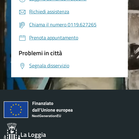
Richiedi assistenza
Chiama il numero 0119.627265
Prenota appuntamento
Problemi in città
Segnala disservizio
La Loggia