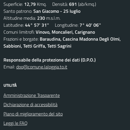
Superficie:
12,79
Kmq. Densità:
691
(ab/kmq.)
Santo patrono:
San Giacomo - 25 luglio
Altitudine media:
230
m.s.l.m.
Latitudine:
44° 57' 31''
Longitudine:
7° 40' 06''
Comuni limitrofi:
Vinovo, Moncalieri, Carignano
Frazioni e borgate:
Baraudina, Cascina Madonna Degli Olmi,
Sabbioni, Tetti Griffa, Tetti Sagrini
Responsabile della protezione dei dati (D.P.O.)
Email:
dpo@comune.laloggia.to.it
UTILITÀ
Amministrazione Trasparente
Dichiarazione di accessibilità
Piano di miglioramento del sito
Leggi le FAQ