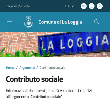
ITA
Regione Piemonte
Lingua attiva:
Comune di La Loggia
Home
/
Argomenti
/
Contributo sociale
Contributo sociale
Dettagli argomento
Informazioni, documenti, novità e contenuti relativi
all'argomento '
Contributo sociale
'