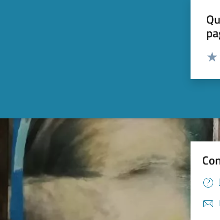
Qu
pa
Valut
Valu
Con