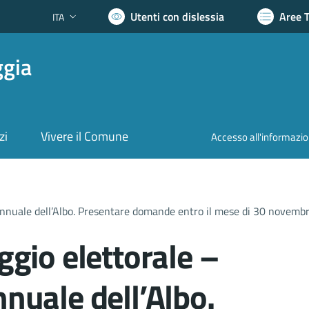
Utenti con dislessia
Aree 
ITA
Lingua attiva:
ggia
zi
Vivere il Comune
Accesso all'informazi
nnuale dell’Albo. Presentare domande entro il mese di 30 novemb
gio elettorale –
uale dell’Albo.