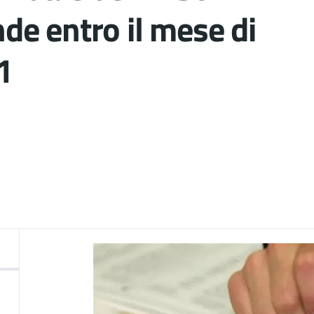
e entro il mese di
1
nto