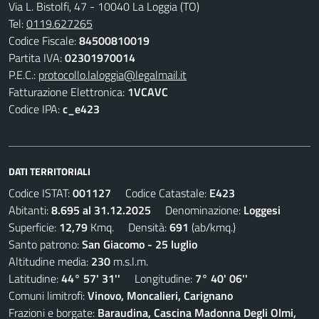
Via L. Bistolfi, 47 - 10040 La Loggia (TO)
Tel:
0119.627265
Codice Fiscale:
84500810019
Partita IVA:
02301970014
P.E.C.:
protocollo.laloggia@legalmail.it
Fatturazione Elettronica:
1VCAVC
Codice IPA:
c_e423
DATI TERRITORIALI
Codice ISTAT:
001127
Codice Catastale:
E423
Abitanti:
8.695 al 31.12.2025
Denominazione:
Loggesi
Superficie:
12,79
Kmq. Densità:
691
(ab/kmq.)
Santo patrono:
San Giacomo - 25 luglio
Altitudine media:
230
m.s.l.m.
Latitudine:
44° 57' 31''
Longitudine:
7° 40' 06''
Comuni limitrofi:
Vinovo, Moncalieri, Carignano
Frazioni e borgate:
Baraudina, Cascina Madonna Degli Olmi,