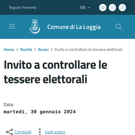
ITA
Regione Piemonte
Lingua attiva:
Comune di La Loggia
Home
/
Novità
/
Avvisi
/
Invito a controllare le tessere elettorali
Invito a controllare le
tessere elettorali
Dettagli del documento
Data:
martedì, 30 gennaio 2024
Condividi
Vedi azioni