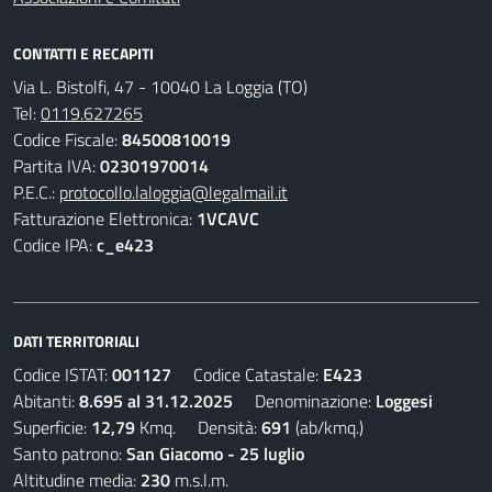
CONTATTI E RECAPITI
Via L. Bistolfi, 47 - 10040 La Loggia (TO)
Tel:
0119.627265
Codice Fiscale:
84500810019
Partita IVA:
02301970014
P.E.C.:
protocollo.laloggia@legalmail.it
Fatturazione Elettronica:
1VCAVC
Codice IPA:
c_e423
DATI TERRITORIALI
Codice ISTAT:
001127
Codice Catastale:
E423
Abitanti:
8.695 al 31.12.2025
Denominazione:
Loggesi
Superficie:
12,79
Kmq. Densità:
691
(ab/kmq.)
Santo patrono:
San Giacomo - 25 luglio
Altitudine media:
230
m.s.l.m.