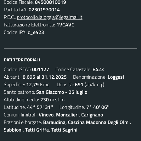
Codice Fiscale:
84500810019
Partita IVA:
02301970014
P.E.C.:
protocollo.laloggia@legalmail.it
Fatturazione Elettronica:
1VCAVC
Codice IPA:
c_e423
DATI TERRITORIALI
Codice ISTAT:
001127
Codice Catastale:
E423
Abitanti:
8.695 al 31.12.2025
Denominazione:
Loggesi
Superficie:
12,79
Kmq. Densità:
691
(ab/kmq.)
Santo patrono:
San Giacomo - 25 luglio
Altitudine media:
230
m.s.l.m.
Latitudine:
44° 57' 31''
Longitudine:
7° 40' 06''
Comuni limitrofi:
Vinovo, Moncalieri, Carignano
Frazioni e borgate:
Baraudina, Cascina Madonna Degli Olmi,
Sabbioni, Tetti Griffa, Tetti Sagrini