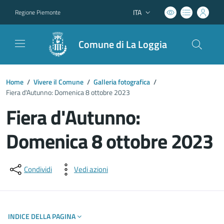
ITA
Regione Piemonte
Lingua attiva:
Comune di La Loggia
Home
/
Vivere il Comune
/
Galleria fotografica
/
Fiera d'Autunno: Domenica 8 ottobre 2023
Fiera d'Autunno:
Domenica 8 ottobre 2023
Dettagli del documento
Condividi
Vedi azioni
INDICE DELLA PAGINA