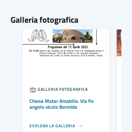
Galleria fotografica
GALLERIA FOTOGRAFICA
Chiesa Mater Amabilis. Via Po
Fie
angolo vicolo Bormida
ott
ESPLORA LA GALLERIA
ESP
IMMAGINE DI COPERTINA
IMM