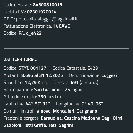
Codice Fiscale:
84500810019
Partita IVA:
02301970014
P.E.C.:
protocollo.laloggia@legalmail.it
Fatturazione Elettronica:
1VCAVC
Codice IPA:
c_e423
DATI TERRITORIALI
Codice ISTAT:
001127
Codice Catastale:
E423
Abitanti:
8.695 al 31.12.2025
Denominazione:
Loggesi
Superficie:
12,79
Kmq. Densità:
691
(ab/kmq.)
Santo patrono:
San Giacomo - 25 luglio
Altitudine media:
230
m.s.l.m.
Latitudine:
44° 57' 31''
Longitudine:
7° 40' 06''
Comuni limitrofi:
Vinovo, Moncalieri, Carignano
Frazioni e borgate:
Baraudina, Cascina Madonna Degli Olmi,
Sabbioni, Tetti Griffa, Tetti Sagrini