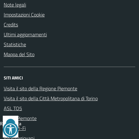
Note legali
Impostazioni Cookie
Credits
Ultimi aggiornamenti
Statistiche
Mappa del Sito
SITI AMICI
Visita il sito della Regione Piemonte
Visita il sito della Città Metropolitana di Torino
ASL TO5
ARPA Piemonte
Reimposta
Area WI-Fi
tutto
Informagiovani