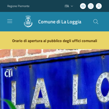
ITA
Regione Piemonte
Lingua attiva:
Comune di La Loggia
Vai ai contenuti
Vai al footer
Orario di apertura al pubblico degli uffici comunali