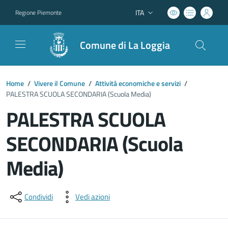
ITA
Regione Piemonte
Lingua attiva:
Comune di La Loggia
Home
/
Vivere il Comune
/
Attività economiche e servizi
/
PALESTRA SCUOLA SECONDARIA (Scuola Media)
PALESTRA SCUOLA
SECONDARIA (Scuola
Media)
Dettagli del documento
Condividi
Vedi azioni