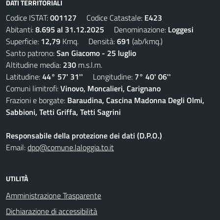
DATI TERRITORIALI
Codice ISTAT:
001127
Codice Catastale:
E423
Abitanti:
8.695 al 31.12.2025
Denominazione:
Loggesi
Superficie:
12,79
Kmq. Densità:
691
(ab/kmq.)
Santo patrono:
San Giacomo - 25 luglio
Altitudine media:
230
m.s.l.m.
Latitudine:
44° 57' 31''
Longitudine:
7° 40' 06''
Comuni limitrofi:
Vinovo, Moncalieri, Carignano
Frazioni e borgate:
Baraudina, Cascina Madonna Degli Olmi,
Sabbioni, Tetti Griffa, Tetti Sagrini
Responsabile della protezione dei dati (D.P.O.)
Email:
dpo@comune.laloggia.to.it
UTILITÀ
Amministrazione Trasparente
Dichiarazione di accessibilità