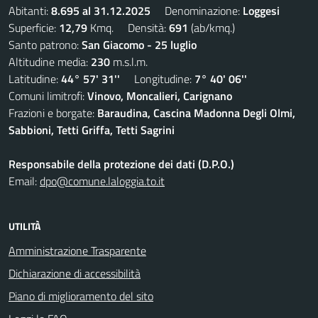
Abitanti:
8.695 al 31.12.2025
Denominazione:
Loggesi
Superficie:
12,79
Kmq. Densità:
691
(ab/kmq.)
Santo patrono:
San Giacomo - 25 luglio
Altitudine media:
230
m.s.l.m.
Latitudine:
44° 57' 31''
Longitudine:
7° 40' 06''
Comuni limitrofi:
Vinovo, Moncalieri, Carignano
Frazioni e borgate:
Baraudina, Cascina Madonna Degli Olmi,
Sabbioni, Tetti Griffa, Tetti Sagrini
Responsabile della protezione dei dati (D.P.O.)
Email:
dpo@comune.laloggia.to.it
UTILITÀ
Amministrazione Trasparente
Dichiarazione di accessibilità
Piano di miglioramento del sito