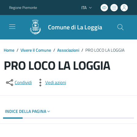
ITA
Regione Piemonte
Lingua attiva:
Comune di La Loggia
Home
/
Vivere il Comune
/
Associazioni
/
PRO LOCO LA LOGGIA
PRO LOCO LA LOGGIA
Dettagli del documento
Condividi
Vedi azioni
INDICE DELLA PAGINA