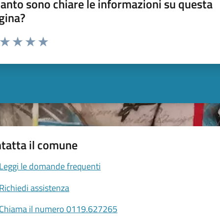
anto sono chiare le informazioni su questa
gina?
a da 1 a 5 stelle la pagina
ta 1 stelle su 5
Valuta 2 stelle su 5
Valuta 3 stelle su 5
Valuta 4 stelle su 5
Valuta 5 stelle su 5
tatta il comune
Leggi le domande frequenti
Richiedi assistenza
Chiama il numero 0119.627265