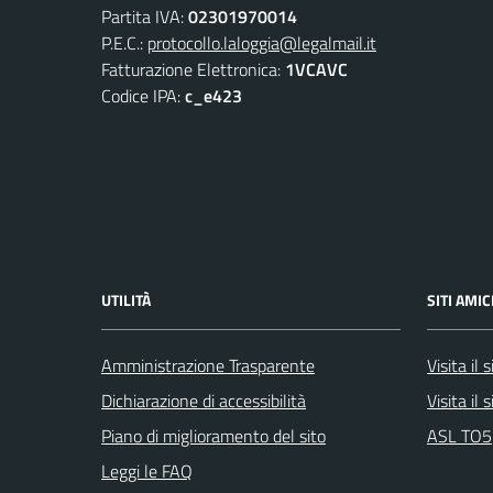
Partita IVA:
02301970014
P.E.C.:
protocollo.laloggia@legalmail.it
Fatturazione Elettronica:
1VCAVC
Codice IPA:
c_e423
UTILITÀ
SITI AMIC
Amministrazione Trasparente
Visita il
Dichiarazione di accessibilità
Visita il
Piano di miglioramento del sito
ASL TO5
Leggi le FAQ