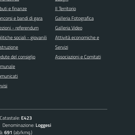
ibuti e finanze
Il Territorio
ncorsi e bandi di gara
Galleria Fotografica
ezioni - referendum
Galleria Video
litiche sociali - giovanili
Attività economiche e
istruzione
Servizi
dute del consiglio
Associazioni e Comitati
omunale
omunicati
visi
atastale:
E423
enominazione:
Loggesi
à:
691
(ab/kmq.)