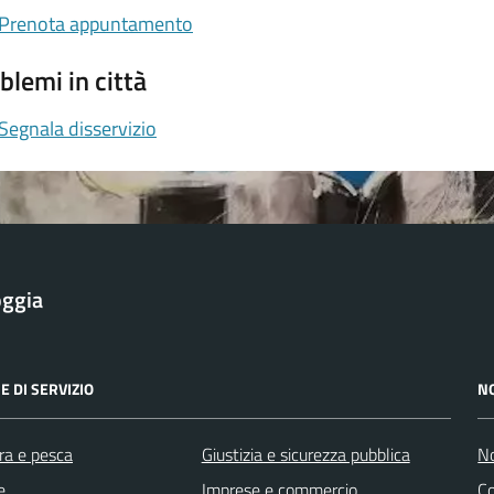
Prenota appuntamento
blemi in città
Segnala disservizio
oggia
E DI SERVIZIO
N
ra e pesca
Giustizia e sicurezza pubblica
No
e
Imprese e commercio
Co