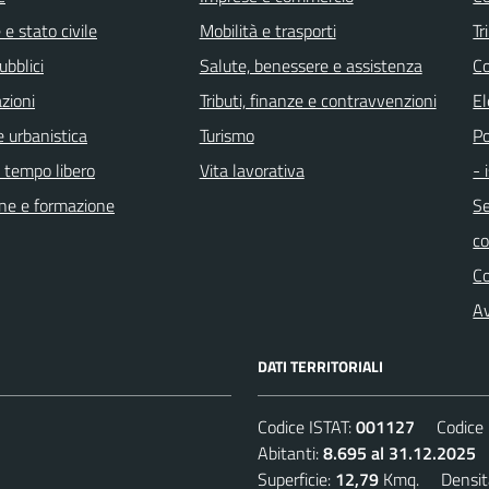
e stato civile
Mobilità e trasporti
Tr
ubblici
Salute, benessere e assistenza
Co
zioni
Tributi, finanze e contravvenzioni
El
 urbanistica
Turismo
Po
e tempo libero
Vita lavorativa
- 
ne e formazione
Se
c
C
Av
DATI TERRITORIALI
Codice ISTAT:
001127
Codice C
Abitanti:
8.695 al 31.12.2025
D
Superficie:
12,79
Kmq. Densit