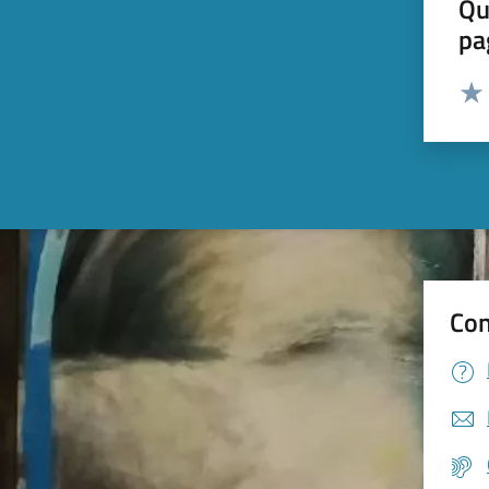
Qu
pa
Valut
Valu
Con