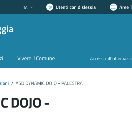
Utenti con dislessia
Aree 
ITA
Lingua attiva:
ggia
zi
Vivere il Comune
Accesso all'informazi
zioni
/
ASD DYNAMIC DOJO - PALESTRA
C DOJO -