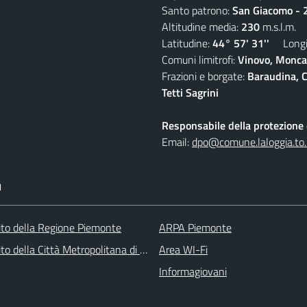
Santo patrono:
San Giacomo - 2
Altitudine media:
230
m.s.l.m.
Latitudine:
44° 57' 31''
Longit
Comuni limitrofi:
Vinovo, Moncal
Frazioni e borgate:
Baraudina, C
Tetti Sagrini
Responsabile della protezione d
Email:
dpo@comune.laloggia.to.
I
 sito della Regione Piemonte
ARPA Piemonte
 sito della Città Metropolitana di Torino
Area WI-Fi
Informagiovani