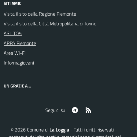
SITI AMICI
Visita il sito della Regione Piemonte
Visita il sito della Città Metropolitana di Torino
ASL TO5
ARPA Piemonte
Area WI-Fi
Informagiovani
UN GRAZIE A...
Telegram
RSS
Seguici su
©
2026
Comune di
La Loggia
- Tutti i diritti riservati - I
contenuti del sito, testi e immagini sono di proprietà del