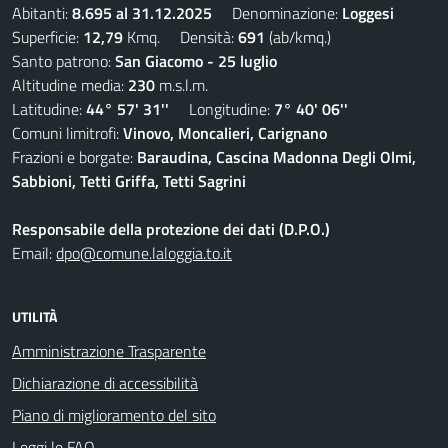
Abitanti:
8.695 al 31.12.2025
Denominazione:
Loggesi
Superficie:
12,79
Kmq. Densità:
691
(ab/kmq.)
Santo patrono:
San Giacomo - 25 luglio
Altitudine media:
230
m.s.l.m.
Latitudine:
44° 57' 31''
Longitudine:
7° 40' 06''
Comuni limitrofi:
Vinovo, Moncalieri, Carignano
Frazioni e borgate:
Baraudina, Cascina Madonna Degli Olmi,
Sabbioni, Tetti Griffa, Tetti Sagrini
Responsabile della protezione dei dati (D.P.O.)
Email:
dpo@comune.laloggia.to.it
UTILITÀ
Amministrazione Trasparente
Dichiarazione di accessibilità
Piano di miglioramento del sito
Leggi le FAQ