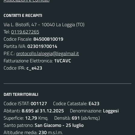
CONTATTI E RECAPITI
Via L. Bistolfi, 47 - 10040 La Loggia (TO)
Tel:
0119.627265
Codice Fiscale:
84500810019
Partita IVA:
02301970014
P.E.C.:
protocollo.laloggia@legalmail.it
Fatturazione Elettronica:
1VCAVC
Codice IPA:
c_e423
DATI TERRITORIALI
Codice ISTAT:
001127
Codice Catastale:
E423
Abitanti:
8.695 al 31.12.2025
Denominazione:
Loggesi
Superficie:
12,79
Kmq. Densità:
691
(ab/kmq.)
Santo patrono:
San Giacomo - 25 luglio
Altitudine media:
230
m.s.l.m.