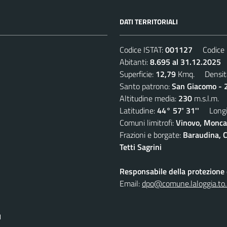
DATI TERRITORIALI
Codice ISTAT:
001127
Codice C
Abitanti:
8.695 al 31.12.2025
D
Superficie:
12,79
Kmq. Densit
Santo patrono:
San Giacomo - 2
Altitudine media:
230
m.s.l.m.
Latitudine:
44° 57' 31''
Longit
Comuni limitrofi:
Vinovo, Moncal
Frazioni e borgate:
Baraudina, C
Tetti Sagrini
Responsabile della protezione d
Email:
dpo@comune.laloggia.to.
I