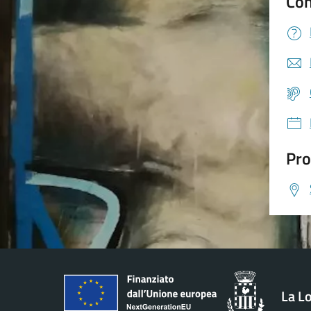
Con
Pro
La L