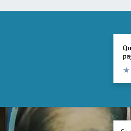
Qu
pa
Valut
Valu