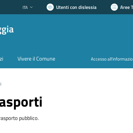
Utenti con dislessia
Aree 
ITA
Lingua attiva:
ggia
zi
Vivere il Comune
Accesso all'informazi
i
rasporti
trasporto pubblico.