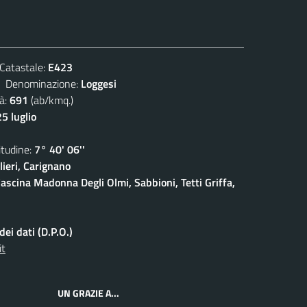
atastale:
E423
enominazione:
Loggesi
à:
691
(ab/kmq.)
5 luglio
udine:
7° 40' 06''
ieri, Carignano
ascina Madonna Degli Olmi, Sabbioni, Tetti Griffa,
ei dati (D.P.O.)
it
UN GRAZIE A...