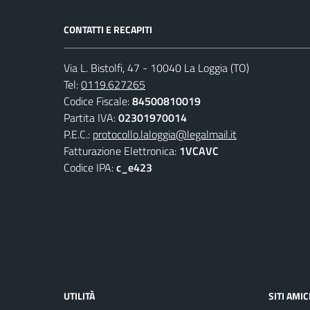
CONTATTI E RECAPITI
Via L. Bistolfi, 47 - 10040 La Loggia (TO)
Tel:
0119.627265
Codice Fiscale:
84500810019
Partita IVA:
02301970014
P.E.C.:
protocollo.laloggia@legalmail.it
Fatturazione Elettronica:
1VCAVC
Codice IPA:
c_e423
UTILITÀ
SITI AMIC