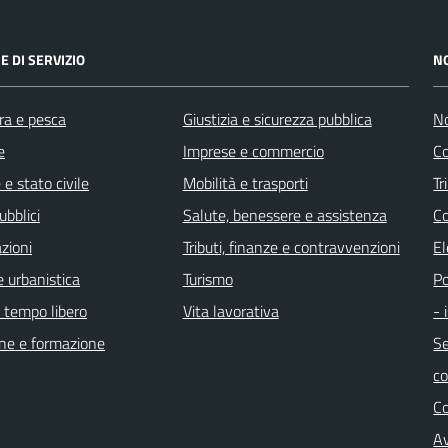
E DI SERVIZIO
N
ra e pesca
Giustizia e sicurezza pubblica
No
e
Imprese e commercio
Co
e stato civile
Mobilità e trasporti
Tr
ubblici
Salute, benessere e assistenza
Co
zioni
Tributi, finanze e contravvenzioni
El
 urbanistica
Turismo
Po
e tempo libero
Vita lavorativa
- 
ne e formazione
Se
c
C
Av