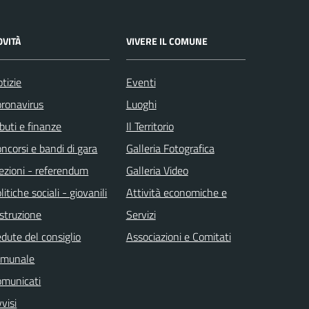
OVITÀ
VIVERE IL COMUNE
tizie
Eventi
ronavirus
Luoghi
ibuti e finanze
Il Territorio
ncorsi e bandi di gara
Galleria Fotografica
ezioni - referendum
Galleria Video
litiche sociali - giovanili
Attività economiche e
istruzione
Servizi
dute del consiglio
Associazioni e Comitati
omunale
omunicati
visi