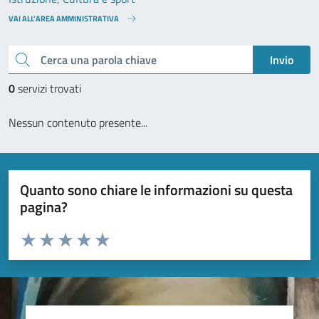
VAI ALL’AREA AMMINISTRATIVA
Cerca una parola chiave
Invio
0
servizi trovati
Nessun contenuto presente...
Quanto sono chiare le informazioni su questa
pagina?
Valuta da 1 a 5 stelle la pagina
Valuta 1 stelle su 5
Valuta 2 stelle su 5
Valuta 3 stelle su 5
Valuta 4 stelle su 5
Valuta 5 stelle su 5