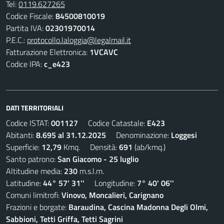
Tel:
0119.627265
Codice Fiscale:
84500810019
Partita IVA:
02301970014
P.E.C.:
protocollo.laloggia@legalmail.it
Fatturazione Elettronica:
1VCAVC
Codice IPA:
c_e423
DATI TERRITORIALI
Codice ISTAT:
001127
Codice Catastale:
E423
Abitanti:
8.695 al 31.12.2025
Denominazione:
Loggesi
Superficie:
12,79
Kmq. Densità:
691
(ab/kmq.)
Santo patrono:
San Giacomo - 25 luglio
Altitudine media:
230
m.s.l.m.
Latitudine:
44° 57' 31''
Longitudine:
7° 40' 06''
Comuni limitrofi:
Vinovo, Moncalieri, Carignano
Frazioni e borgate:
Baraudina, Cascina Madonna Degli Olmi,
Sabbioni, Tetti Griffa, Tetti Sagrini