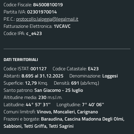
Codice Fiscale:
84500810019
Partita IVA:
02301970014
P.E.C.:
protocollo.laloggia@legalmail.it
Fatturazione Elettronica:
1VCAVC
Codice IPA:
c_e423
DATI TERRITORIALI
Codice ISTAT:
001127
Codice Catastale:
E423
Abitanti:
8.695 al 31.12.2025
Denominazione:
Loggesi
Superficie:
12,79
Kmq. Densità:
691
(ab/kmq.)
Santo patrono:
San Giacomo - 25 luglio
Altitudine media:
230
m.s.l.m.
Latitudine:
44° 57' 31''
Longitudine:
7° 40' 06''
Comuni limitrofi:
Vinovo, Moncalieri, Carignano
Frazioni e borgate:
Baraudina, Cascina Madonna Degli Olmi,
Sabbioni, Tetti Griffa, Tetti Sagrini