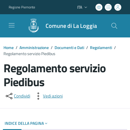
ITA
Regione Piemonte
Lingua attiva:
Comune di La Loggia
Home
/
Amministrazione
/
Documenti e Dati
/
Regolamenti
/
Regolamento servizio Piedibus
Regolamento servizio
Piedibus
Dettagli del documento
Condividi
Vedi azioni
INDICE DELLA PAGINA