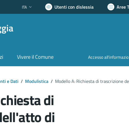
Utenti con dislessia
Aree 
ITA
Lingua attiva:
ggia
zi
Vivere il Comune
Accesso all'informazi
ti e Dati
/
Modulistica
/
Modello A: Richiesta di trascrizione del
chiesta di
ell'atto di