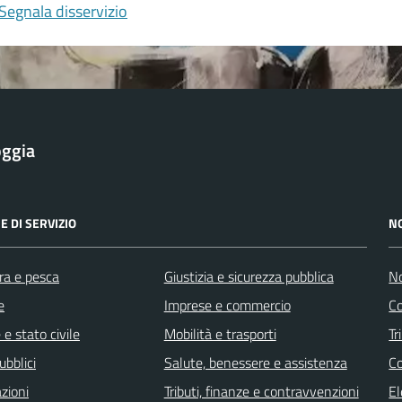
Segnala disservizio
oggia
E DI SERVIZIO
N
ra e pesca
Giustizia e sicurezza pubblica
No
e
Imprese e commercio
Co
e stato civile
Mobilità e trasporti
Tr
ubblici
Salute, benessere e assistenza
Co
zioni
Tributi, finanze e contravvenzioni
El