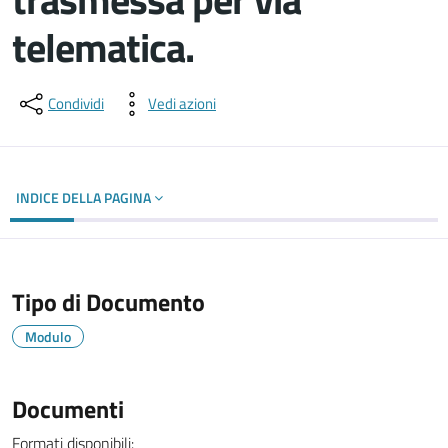
telematica.
Dettagli del documento
Condividi
Vedi azioni
INDICE DELLA PAGINA
Tipo di Documento
Modulo
Documenti
Formati disponibili: