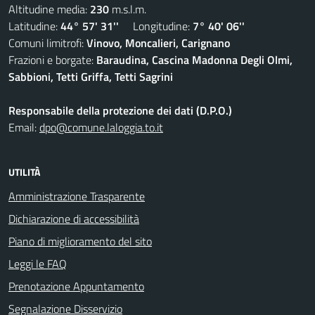
Altitudine media:
230
m.s.l.m.
Latitudine:
44° 57' 31''
Longitudine:
7° 40' 06''
Comuni limitrofi:
Vinovo, Moncalieri, Carignano
Frazioni e borgate:
Baraudina, Cascina Madonna Degli Olmi,
Sabbioni, Tetti Griffa, Tetti Sagrini
Responsabile della protezione dei dati (D.P.O.)
Email:
dpo@comune.laloggia.to.it
UTILITÀ
Amministrazione Trasparente
Dichiarazione di accessibilità
Piano di miglioramento del sito
Leggi le FAQ
Prenotazione Appuntamento
Segnalazione Disservizio