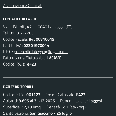
Associazioni e Comitati
CONTATTI E RECAPITI
Via L. Bistolfi, 47 - 10040 La Loggia (TO)
Tel:
0119.627265
Codice Fiscale:
84500810019
Partita IVA:
02301970014
P.E.C.:
protocollo.laloggia@legalmail.it
Fatturazione Elettronica:
1VCAVC
Codice IPA:
c_e423
DATI TERRITORIALI
Codice ISTAT:
001127
Codice Catastale:
E423
Abitanti:
8.695 al 31.12.2025
Denominazione:
Loggesi
Superficie:
12,79
Kmq. Densità:
691
(ab/kmq.)
Santo patrono:
San Giacomo - 25 luglio